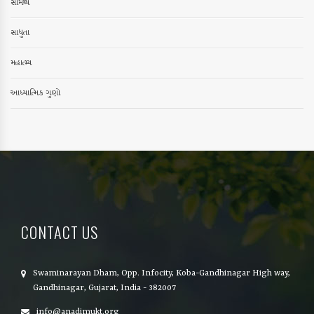
સામર્થ્ય
સાધુતા
મહાત્મ્ય
આધ્યાત્મિક ગુણો
CONTACT US
Swaminarayan Dham, Opp. Infocity, Koba-Gandhinagar High way,
Gandhinagar, Gujarat, India - 382007
info@anadimukt.org