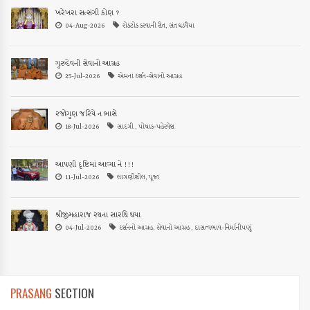
ખરેખરા સત્સંગી કોણ ?
04-Aug-2026
રોકટોક કરવાની રીત, સંત ઘડવૈયા
ગુરુદેવની સેવાનો આગ્રહ
25-Jul-2026
એમનાં દર્શન-સેવાનો આગ્રહ
રજોગુણ જરિયે ન ભાસે
18-Jul-2026
સાદગી , પોષાક-પહેરવેશ
આપણી દૃષ્ટિમાં આવ્યા ને !!!
11-Jul-2026
લાગણીશીલ, પૂજા
શ્રીજીમહારાજ રથના સારથિ થયા
04-Jul-2026
દર્શનનો આગ્રહ, સેવાનો આગ્રહ , દાસત્વભાવ-નિર્માનીપણું
PRASANG
SECTION