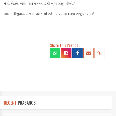
નથી એટલે અમો દાદા પર અંતરથી ખૂબ રાજી છીએ.”
આમ, શ્રીજીમહારાજના ગમતામાં રહેનાર પર સદાકાળ રાજીપો રહે છે.
Share This Post on :
RECENT
PRASANGS