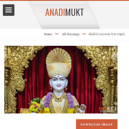
ANADI
MUKT
Home
All Prasangs
શ્રીહરિનો દાદાખાચર ઉપર રાજીપો
angam
ang
DOWNLOAD IMAGE