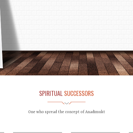
અનાદિમુક્તની પ્રાપ્તિ કરાવે
2
સત્પુરૂષમાં દ્રઢ પ્રિતિ એ જ ૫રમેશ્વરનું સાક્ષાતદર્શન થવાનું
સાધન છે. -વ. ૧૧
SPIRITUAL
SUCCESSORS
One who spread the concept of Anadimukt