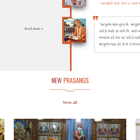
- બાપાશ્રીની વાતો: ભાગ-2, વાર્તા-
“સત્પુરુષ મારું હૃદય છે, સત્પુરુ
Read more »
કરોડો ધણો ડર લાગે છે. મારો અ
અપરાધ કરે તેના પર કરોડો ઘણો દુ
સત્પુરુષ માફ કરે તો જ તે અપરા
- શ્રીહરિચરિત્રામૃતસાગર : પૂર-૫, 
NEW
PRASANGS
“મોટાપુરુષ હોય તેને વિષે જે જે
- સારંગપુરનું ૧૮મું વચનામૃત
View all
“મોટાપુરુષનો જેમ જેમ ગુણ ગ્રહ
તેને જો અતિશે નિષ્કામી જાણે તો
- ગઢડા પ્રથમનું ૫૮મું વચનામૃત