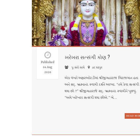
ખરેખરા સત્સંગી કોણ ?
Published
04 Aug
પૂ.સંતો સાથે
at ગઢપુર
2026
એક વખતે અક્ષરઓરડીમાં શ્રીજીમહારાજ બિરાજમાન હતા
અને સદ્. બ્રહ્માનંદ સ્વામી દર્શને આવ્યા. “તમે કેવા સત્સંગી
થયા છો ?” શ્રીજીમહારાજે સદ્. બ્રહ્માનંદ સ્વામીને પૂછ્યું.
“અમે ખરેખરા સત્સંગી થયા છીએ.” બે...
READ MO