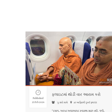
ફ્લાઇટમાં થોડી વાર આરામ કરો
Published
25 Feb 2026
પૂ.સંતો સાથે
at આફ્રિકાથી દુબઈ ફ્લાઇટ
“દયાળુ, આપનું અવરભાવનું સ્વાસ્થ્ય સારું નથી. વળી,