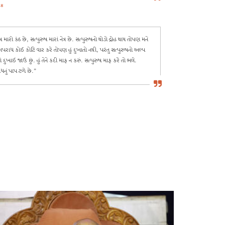
48
ષ મારો કંઠ છે, સત્પુરુષ મારાં નેત્ર છે. સત્પુરુષનો થોડો દ્રોહ થાય તોપણ મને
પરાધ કોઈ કોટિ વાર કરે તોપણ હું દુખાતો નથી, પરંતુ સત્પુરુષનો અલ્પ
ખાઈ જાઉં છું. હું તેને કદી માફ ન કરું. સત્પુરુષ માફ કરે તો ભલે.
ધનું પાપ ટળે છે.”
તરંગ-૧૩
 જાતના દોષ પરઠે તે તે જાતના દોષ પોતાના હૈયામાં આવીને નિવાસ કરે છે.”
ણ કરતો જાય તેમ તેમ એની ભક્તિ વૃદ્ધિ પામતી જાય ને અતિશે જે મોટા હોય
 પોતે કૂતરા જેવો કામી હોય તો નિષ્કામી થાય.”