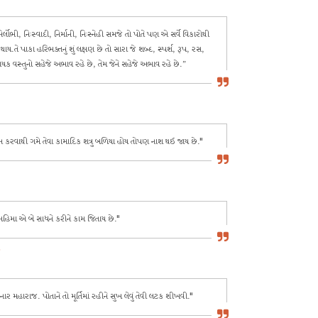
ર્લોભી, નિઃસ્વાદી, નિર્માની, નિઃસ્નેહી સમજે તો પોતે પણ એ સર્વે વિકારોથી
ય.તે પાકા હરિભક્તનું શું લક્ષણ છે તો સારા જે શબ્દ, સ્પર્શ, રૂપ, રસ,
યક વસ્તુનો સહેજે અભાવ રહે છે, તેમ જેને સહેજે અભાવ રહે છે.”
ંતવન કરવાથી ગમે તેવા કામાદિક શત્રુ બળિયા હોય તોપણ નાશ થઈ જાય છે."
 મહિમા એ બે સાધને કરીને કામ જિતાય છે."
2
ાર મહારાજ. પોતાને તો મૂર્તિમાં રહીને સુખ લેવું તેવી લટક શીખવી."