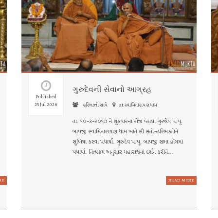
“સત્પુરુષ ચિંતામણિ સમાન હોય છે
છે જે બધાનું ભલું ઇચ્છે છે. સત
- શ્રીહરિચરિત્રામૃતસાગર : પૂર-૨, 
ગુરુદેવની સેવાનો આગ્રહ
Published
25 Jul 2026
હરિભક્તો સાથે
at સ્વામિનારાયણ ધામ
તા. ૧૦-૩-૨૦૧૭ ને શુક્રવારના રોજ વ્હાલા ગુરુદેવ પ.પૂ.
બાપજી સ્વામિનારાયણ ધામ ખાતે સૌ સંતો-હરિભક્તોને
સુખિયા કરવા પધાર્યા. ગુરુદેવ પ.પૂ. બાપજી સભા હૉલમાં
પધાર્યા. નિત્યક્રમ અનુસાર મહારાજનાં દર્શન કરીને...
RE
READ MORE