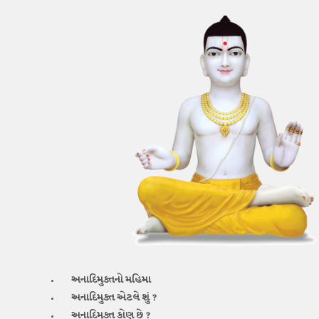
અનાદિમુક્તનો
મહિમા
અનાદિમુક્ત
એટલે શું ?
અનાદિમુક્ત
કોણ છે ?