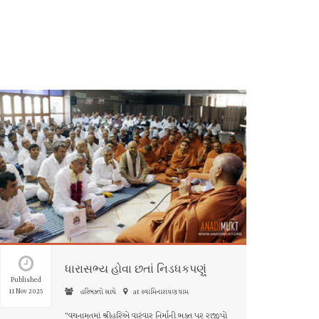
ધારાસભ્ય હોવા છતાં નિડધકપણું
Published
11 Nov 2025
હરિભક્તો સાથે
at સ્વામિનારાયણ ધામ
“વચનામૃતમાં શ્રીહરિએ વારંવાર નિર્માની ભક્ત પર રાજીપો