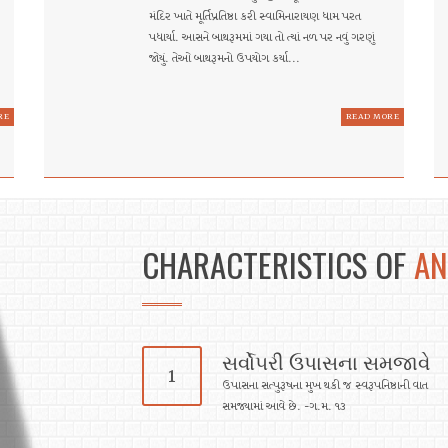
મંદિર ખાતે મૂર્તિપ્રતિષ્ઠા કરી સ્વામિનારાયણ ધામ પરત
પધાર્યા. આસને બાથરૂમમાં ગયા તો ત્યાં નળ પર નવું ગરણું
જોયું. તેઓ બાથરૂમનો ઉપયોગ કર્યા...
RE
READ MORE
CHARACTERISTICS OF
AN
સર્વો૫રી ઉપાસના સમજાવે
1
ઉપાસના સત્પુરૂષના મુખ થકી જ સ્વરૂપનિષ્ઠાની વાત
સમજ્યામાં આવે છે. -ગ.મ. ૧૩