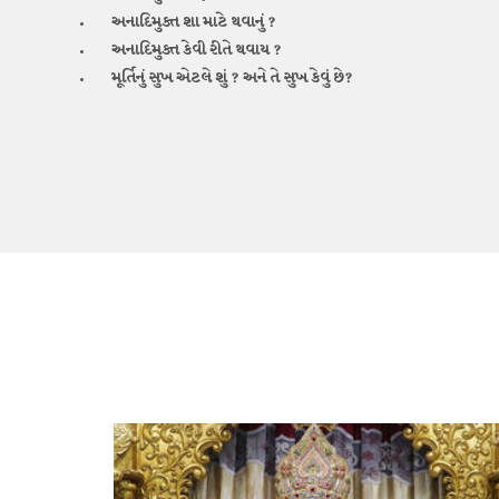
અનાદિમુક્ત
શા માટે થવાનું ?
અનાદિમુક્ત
કેવી રીતે થવાય ?
મૂર્તિનું સુખ એટલે શું ?
અને તે સુખ કેવું છે?