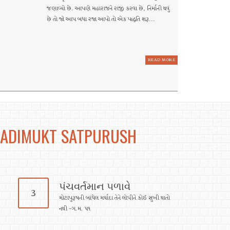
જણાવ્યો છે. આપણે મહારાજને રાજી કરવા છે, નિર્માની થવું
છે તો જો આપ બધા રજા આપો તો એક પદ્ધતિ શરૂ...
READ MORE
ADIMUKT SATPURUSH
પંચવર્તમાન ૫ળાવે
3
મોટાપુરૂષની બાંધેલ મર્યાદા તેને લોપીને કોઈ સુખી થાતો
નથી -ગ.મ. ૫૧