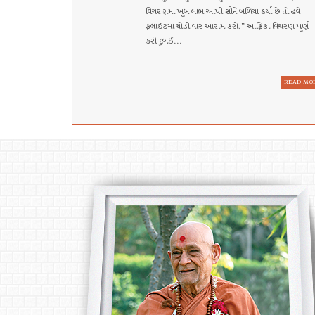
વિચરણમાં ખૂબ લાભ આપી સૌને બળિયા કર્યા છે તો હવે
ફ્લાઇટમાં થોડી વાર આરામ કરો.” આફ્રિકા વિચરણ પૂર્ણ
કરી દુબઈ...
READ MO