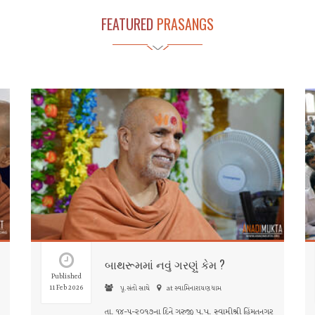
FEATURED
PRASANGS
બાથરૂમમાં નવું ગરણું કેમ ?
Published
11 Feb 2026
પૂ.સંતો સાથે
at સ્વામિનારાયણ ધામ
તા. ૧૪-૫-૨૦૧૭ના દિને ગુરુજી પ.પૂ. સ્વામીશ્રી હિંમતનગર