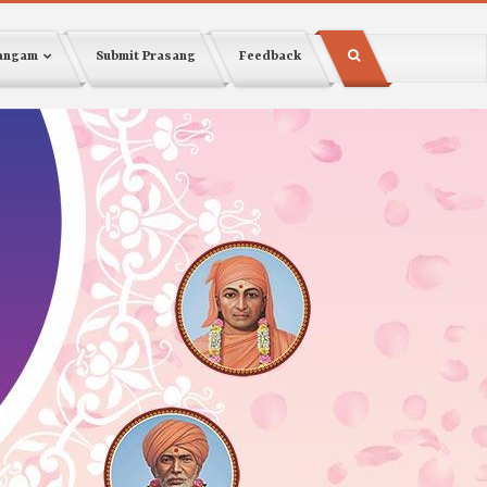
sangam
Submit Prasang
Feedback