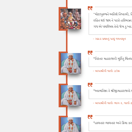
“મોટાપુરુષને અતિશે નિષ્કામી, નિ
રહિત થઈ જાય ને પાકો હરિભક્ત થા
ગંધ એ પંચવિષય તેનો જેમ દુઃખદા
- ગઢડા પ્રથમનું ૫૮મું વચનામૃત
"નિરંતર મહારાજની મૂર્તિનું ચિ
- બાપાશ્રીની વાતો: 2/36
"આત્મનિષ્ઠા ને શ્રીજીમહારાજનો
- બાપાશ્રીની વાતો: ભાગ-1, વાર્તા-
"હાલનાર-ચાલનાર અને ક્રિયા કરન