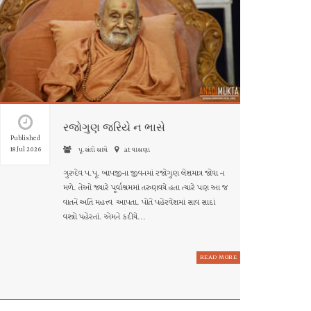
. તેની સમીપે જઈને મનુષ્ય, જેવું ચિંતવે તેવું તેને મળે છે. એ ચિંતામણિ એવી
્પુરુષ કદી કોઈને દુ:ખી કરતા નથી.”
તરંગ-૫૦
રજોગુણ જરિયે ન ભાસે
Published
18 Jul 2026
પૂ.સંતો સાથે
at વાસણા
ગુરુદેવ પ.પૂ. બાપજીના જીવનમાં રજોગુણ લેશમાત્ર જોવા ન
મળે. તેઓ જ્યારે પૂર્વાશ્રમમાં તરુણવયે હતા ત્યારે પણ આ જ
વાતને અતિ મહત્ત્વ આપતા. પોતે પહેરવેશમાં સાવ સાદાં
વસ્ત્રો પહેરતાં. એમને કદીયે...
READ MORE