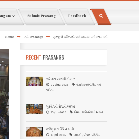
sangam
Submit Prasang
Feedback
Home
All Prasangs
ગુરુજીએ હરિભક્તો પાસે કથા કરવાની રજા માગી
RECENT
PRASANGS
ખરેખરા સત્સંગી કોણ ?
04-Aug-2026
રોકટોક કરવાની રીત, સંત
ઘડવૈયા
ગુરુદેવની સેવાનો આગ્રહ
25-Jul-2026
એમનાં દર્શન-સેવાનો આગ્રહ
રજોગુણ જરિયે ન ભાસે
18-Jul-2026
સાદગી , પોષાક-પહેરવેશ