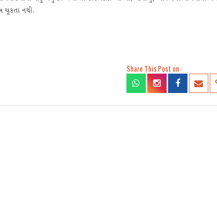
્ર ચૂકતા નથી.
Share This Post on :