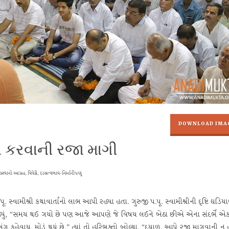
DOWNLOAD IMA
ા કરવાની રજા માગી
રવાનો આગ્રહ, વિવેકી, દાસત્વભાવ-નિર્માનીપણું
સ્વામીશ્રી કથાવાર્તાનો લાભ આપી રહ્યા હતા. ગુરુજી પ.પૂ. સ્વામીશ્રીની દૃષ્ટિ ઘડિય
્યું, “સમય થઈ ગયો છે પણ આજે આપણે જે વિષય લઈને બેઠા છીએ એના સંદર્ભે એ
હેવાય. મોડું થયું છે.” ત્યાં તો હરિભક્તો બોલ્યા, “દયાળુ, આપે રજા માગવાની ન 