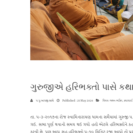
ગુરુજીએ હરિભક્તો પાસે કથ
પ.પૂ.બાપજી સાથે
Published : 25 May 2026
વિષય: ભજન-ભક્તિ, કથાવાર્તા ક
તા. ૫-૩-૨૦૧૭ના રોજ સ્વામિનારાયણ ધામના સમૈયામાં ગુરુજી પ.પૂ. 
ગઈ. સભા પૂર્ણ થવાનો સમય થઈ ગયો હતો એટલે હરિભક્તોને કહ
કરવી છે. પણ આપ સહુ હરિભક્તો ૫-૧૦ મિનિટ રજા આપો તો પ્રસંગ ક