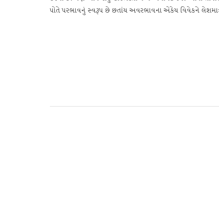
પોતે પરભાવનું સ્વરૂપ છે છતાંય અવરભાવના એકેય વિવેકને લેશમાત