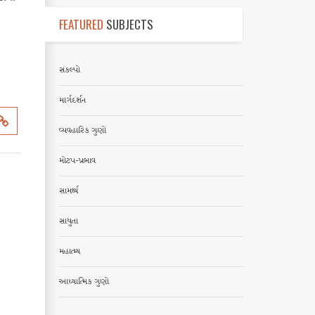
FEATURED
SUBJECTS
સંકલ્પો
માર્ગદર્શન
વ્યવહારિક ગુણો
મોટપ-પ્રભાવ
સામર્થ્ય
સાધુતા
મહાત્મ્ય
આધ્યાત્મિક ગુણો