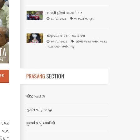
આપણી દૃષ્ટિમાં આવ્યા ને !!!
11-Jul-2026
લાગણીશીલ, પૂજા
શ્રીજીમહારાજ રથના સારથિ થયા
04-Jul-2026
દર્શનનો આગ્રહ, સેવાનો આગ્રહ
, દાસત્વભાવ-નિર્માનીપણું
PRASANG
SECTION
GE
શ્રીજી મહારાજ
ગુરુદેવ પ.પૂ.બાપજી
ાળ પર
ગુરુવર્ય પ.પૂ.સ્વામીશ્રી
ક વાત
હોય.”