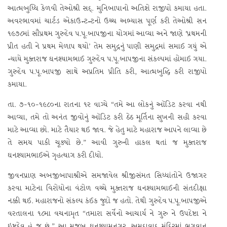
આત્મબુધ્ધિ કેળવી તેઓશ્રી સદ્‌. મુનિબાપાનો અતિશે રાજીપો કમાયા હતા.
અવરભાવમાં ચાર્ટડ એકાઉન્ટન્ટનો ઉચ્ચ અભ્યાસ પૂર્ણ કરી તેઓશ્રી સન
૧૯૭૮માં સૌપ્રથમ ગુરુદેવ પ.પૂ.બાપજીના યોગમાં આવ્યા અને જાણે ‘પ્રથમની
પ્રીત હતી ને પ્રથમ મેળાપ થયો’ તેમ સમુદ્રનું પાણી સમુદ્રમાં સમાઈ ગયું એ
ન્યાયે મુક્તરાજ ઘનશ્યામભાઈ ગુરુદેવ પ.પૂ.બાપજીના સંકલ્પમાં હોમાઈ ગયા.
ગુરુદેવ પ.પૂ.બાપજી સાથે અપ્રતિમ પ્રીતિ કરી, આત્મબુદ્ધિ કરી રાજીપો
કમાયા.
તા. ૭-૧૦-૧૯૮૦ના રાતના ૧૨ વાગ્યે “તમે આ લોકનું ઑડિટ કરવા નથી
આવ્યા, તમે તો અનંત જીવોનું ઑડિટ કરી ઠેઠ મૂર્તિના સુખની સહી કરવા
માટે આવ્યા છો. માટે તૈયાર થઈ જાવ. જે હેતુ માટે મહારાજ આપને લાવ્યા છે
તે સમય પાકી ચૂક્યો છે.” આવી ગુરુની હાકલ થતાં જ મુક્તરાજ
ઘનશ્યામભાઈએ ગૃહત્યાગ કરી દીધો.
જીવનપ્રાણ અબજીબાપાશ્રીએ સમજાવેલ શ્રીજીસંમત સિધ્ધાંતોને ઉજાગર
કરવા માટેના વિરોધોના વંટોળ વચ્ચે મુક્તરાજ ઘનશ્યામભાઈની સંતદીક્ષા
નક્કી થઈ. મહારાજનો સંકલ્પ કંઈક જુદો જ હતો. તેથી ગુરુદેવ પ.પૂ.બાપજીએ
વરતાલના ૧૮મા વચનામૃત “તમારા સર્વેનો આચાર્ય ને ગુરુ ને ઉપદેષ્ટા ને
ઇષ્ટદેવ હું જ છું.” આ મુજબ ઘનશ્યામનગર, અમદાવાદ મંદિરમાં ભગવાન