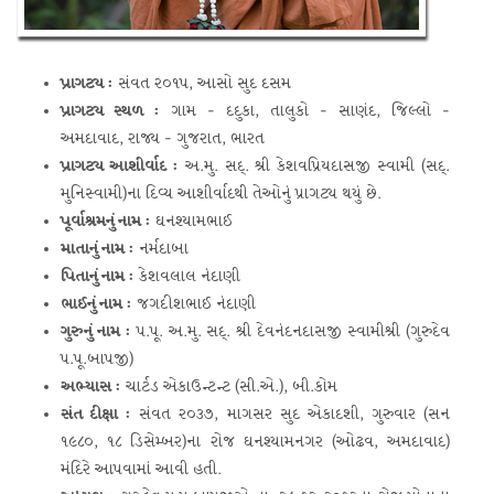
પ્રાગટ્ય :
સંવત ૨૦૧૫, આસો સુદ દસમ
પ્રાગટ્ય સ્થળ :
ગામ - દદુકા, તાલુકો - સાણંદ, જિલ્લો -
અમદાવાદ, રાજ્ય - ગુજરાત, ભારત
પ્રાગટ્ય આશીર્વાદ :
અ.મુ. સદ્. શ્રી કેશવપ્રિયદાસજી સ્વામી (સદ્.
મુનિસ્વામી)ના દિવ્ય આશીર્વાદથી તેઓનું પ્રાગટ્ય થયું છે.
પૂર્વાશ્રમનું નામ :
ઘનશ્યામભાઈ
માતાનું નામ :
નર્મદાબા
પિતાનું નામ :
કેશવલાલ નંદાણી
ભાઈનું નામ :
જગદીશભાઈ નંદાણી
ગુરુનું નામ :
પ.પૂ. અ.મુ. સદ્. શ્રી દેવનંદનદાસજી સ્વામીશ્રી (ગુરુદેવ
પ.પૂ.બાપજી)
અભ્યાસ :
ચાર્ટડ એકાઉન્ટન્ટ (સી.એ.), બી.કોમ
સંત દીક્ષા :
સંવત ૨૦૩૭, માગસર સુદ એકાદશી, ગુરુવાર (સન
૧૯૮૦, ૧૮ ડિસેમ્બર)ના રોજ ઘનશ્યામનગર (ઓઢવ, અમદાવાદ)
મંદિરે આપવામાં આવી હતી.