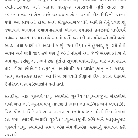
સ્વામિનારાયણ અને વ્હાલા હરિકૃષ્ણ મહારાજની મૂર્તિ સમક્ષ તા.
૧૮-૧૨-૧૯૮૦ ના રોજ સાંજે ૦૪:૦૦ વાગ્યે ભાગવતી દીક્ષાવિધિનો પ્રારંભ
થયો. આ ભાગવતી દીક્ષા સ્વયં શ્રીજીમહારાજ પોતે આપે છે તેવું પ્રગટપણું
જણાવતાં ભગવાન સ્વામિનારાયણે પોતાના સ્વહસ્તે પ્રગટપણે પાર્ષદવર્ય
ઘનશ્યામ ભગતના ભાલ મધ્યે ચાંદલો કર્યો, કંઠમાંથી હાર પહેરાવ્યો અને વસ્ત્રો
આપ્યાં તથા આશીર્વાદ આપતાં કહ્યું, “આ દીક્ષા તને હું આપું છું. ગમે તેવો
અધમ અને પાપી જીવ હશે પણ તું એનો મોક્ષસંબંધી જે જે સંકલ્પ કરીશ તે
અમે પૂરો કરીશું અને એને છેક મૂર્તિના સુખમાં પહોંચાડીશું. માટે અમે સદાય
તારા ભેળા છીએ.” મહાપ્રભુના આશીર્વાદે આ પાર્ષદમુક્તનું નામ આપ્યું,
“સાધુ સત્યસંકલ્પદાસ”. આ દિવ્ય ભાગવતી દીક્ષાનાં દિવ્ય દર્શન દીક્ષામાં
ઉપસ્થિત ઘણા હરિભક્તોને થયાં હતાં.
સંતદીક્ષા બાદ ગુરુવર્ય પ.પૂ. સ્વામીશ્રી ગુરુદેવ પ.પૂ.બાપજીના સંકલ્પોમાં
ભળી ગયા અને ગુરુદેવ પ.પૂ.બાપજીની તમામ આધ્યાત્મિક અને વ્યવહારિક
ચિંતા પોતાના શિરે લઈ સમગ્ર સત્સંગ સમાજના ઘડતર માટેની દિવ્ય સેવામાં
રત થયા. ત્યારથી અદ્યાપિ ગુરુદેવ પ.પૂ.બાપજીની રુચિ અને આજ્ઞાનુસાર
ગુરુવર્ય પ.પૂ. સ્વામીશ્રી સમગ્ર એસ.એમ.વી.એસ. સંસ્થાનું સંચાલન કરી
રહ્યા છે.