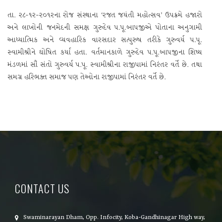
તા. ૨૮-૧૨-૨૦૧૨ના રોજ સંસ્થાના ‘રજત જયંતી મહોત્સવ’ ઉપક્રમે હજારો
અને લાખોની જનમેદની સમક્ષ ગુરુદેવ પ.પૂ.બાપજીએ પોતાના અનુગામી
આધ્યાત્મિક અને વ્યવહારિક વારસદાર સત્પુરુષ તરીકે ગુરુવર્ય પ.પૂ.
સ્વામીશ્રીને ઘોષિત કર્યા હતા. વર્તમાનકાળે ગુરુદેવ પ.પૂ.બાપજીના શિષ્ય
મંડળમાં સૌ સંતો ગુરુવર્ય પ.પૂ. સ્વામીશ્રીના રાજીપામાં નિરંતર વર્તે છે. તથા
સમગ્ર હરિભક્ત સમાજ પણ તેઓના રાજીપામાં નિરંતર વર્તે છે.
CONTACT US
Swaminarayan Dham, Opp. Infocity, Koba-Gandhinagar High way,