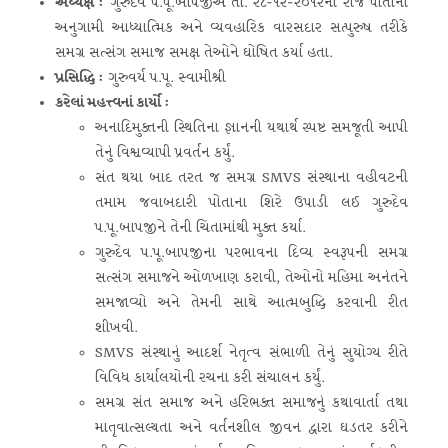
અધ્યક્ષ :
ગુરુદેવ પ.પૂ.બાપજીએ તા. ૨૮-૧૨-૨૦૧૨ના રોજ પોતાના
અનુગામી આધ્યાત્મિક અને વ્યવહારિક વારસદાર સત્પુરુષ તરીકે
સમગ્ર સત્સંગ સમાજ સમક્ષ તેઓને ઘોષિત કર્યા હતા.
પ્રસિદ્ધિ :
ગુરુવર્ય પ.પૂ. સ્વામીશ્રી
કરેલાં મહત્ત્વનાં કાર્યો
:
અનાદિમુક્તની સ્થિતિના જ્ઞાનની યથાર્થ સ્પષ્ટ સમજૂતી આપી
તેનું વિશ્વવ્યાપી પ્રવર્તન કર્યું
.
સંત થયા બાદ તરત જ સમગ્ર SMVS સંસ્થાના વહીવટની
તમામ જવાબદારી પોતાના શિરે ઉપાડી લઈ ગુરુદેવ
પ.પૂ.બાપજીને તેની ચિંતામાંથી મુક્ત કર્યા.
ગુરુદેવ પ.પૂ.બાપજીના પરભાવના દિવ્ય સ્વરૂપની સમગ્ર
સત્સંગ સમાજને ઓળખાણ કરાવી, તેઓનો મહિમા અનંતને
સમજાવ્યો અને તેમની સાથે આત્મબુદ્ધિ કરવાની રીત
શીખવી.
SMVS સંસ્થાનું આદર્શ નેતૃત્વ સંભાળી તેનું સુયોગ્ય રીતે
વિવિધ કાર્યાલયોની રચના કરી સંચાલન કર્યું.
સમગ્ર સંત સમાજ અને હરિભક્ત સમાજનું કથાવાર્તા તથા
માતૃવાત્સલ્યતા અને વર્તનશીલ જીવન દ્વારા ઘડતર કરીને