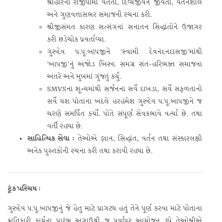
શ્રીહરિના રાજીપામાં વર્તતા, દિવ્યજીવન જીવતાં, વર્તનશીલ
અને ગુણવત્તાસભર સમાજની રચના કરી.
શ્રીજીસંમત કારણ સત્સંગનાં સનાતન સિદ્ધાંતોને ઉજાગર
કરી છડેચોક પ્રવર્તાવ્યા.
ગુરુદેવ પ.પૂ.બાપજીને ‘સ્વામી દેવનંદનદાસજી’માંથી
‘બાપજી’નું અજોડ બિરુદ સમગ્ર સંત-હરિભક્ત સમાજના
અંતરે અને મુખમાં ગુંજતું કર્યું.
SMVSના શૂન્યમાંથી સર્જનના સર્વે દાખડા, સર્વે સફળતાનો
સર્વે યશ પોતાના બદલે હરહંમેશ ગુરુદેવ પ.પૂ.બાપજીને જ
ચરણે સમર્પિત કર્યો. પોતે સંપૂર્ણ સેવકભાવે વર્ત્યા છે. તથા
વર્તી રહ્યા છે.
સાહિત્યિક સેવા :
તેઓએ જ્ઞાન, સિદ્ધાંત, વર્તન તથા સંસ્કારલક્ષી
અનેક પુસ્તકોની રચના કરી તથા કરાવી રહ્યા છે.
ટૂંક પરિચય :
ગુરુદેવ પ.પૂ.બાપજીનું જે હેતુ માટે પ્રાગટ્ય હતું તેને પૂર્ણ કરવા માટે પોતાના
ક્રાંતિકારી કાર્યના પ્રારંભ અગાઉથી જ પૂર્વાપર આયોજન રૂપે તેઓશ્રીએ