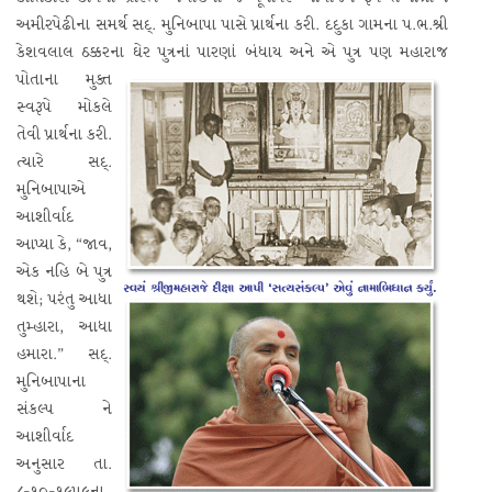
અમીરપેઢીના સમર્થ સદ્‌. મુનિબાપા પાસે પ્રાર્થના કરી. દદુકા ગામના પ.ભ.શ્રી
કેશવલાલ ઠક્કરના ઘેર પુત્રનાં પારણાં બંધાય અને એ પુત્ર પણ મહારાજ
પોતાના
મુક્ત
સ્વરૂપે મોકલે
તેવી પ્રાર્થના કરી.
ત્યારે સદ્‌.
મુનિબાપાએ
આશીર્વાદ
આપ્યા કે, “જાવ,
એક નહિ બે પુત્ર
થશે; પરંતુ આધા
તુમ્હારા, આધા
હમારા.” સદ્‌.
મુનિબાપાના
સંકલ્પ ને
આશીર્વાદ
અનુસાર તા.