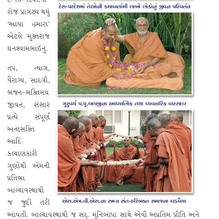
૮-૧૦-૧૯૫૯ના
રોજ પ્રાગટ્ય થયું
‘આધા હમારા’
એટલે મુક્તરાજ
ઘનશ્યામભાઈનું.
તપ, ત્યાગ,
વૈરાગ્ય, સાદગી,
ભજન-ભક્તિમય
જીવન, સંસાર
પ્રત્યે સંપૂર્ણ
અનાસક્તિ
આદિ
કલ્યાણકારી
ગુણોથી એમની
પ્રતિભા
બાલ્યાવસ્થાથી
જ જુદી તરી
આવતી. બાલ્યાવસ્થાથી જ સદ્‌. મુનિબાપા સાથે એવી અપ્રતિમ પ્રીતિ અને