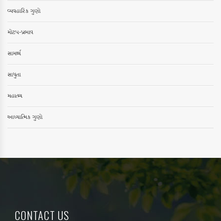
વ્યવહારિક ગુણો
મોટપ-પ્રભાવ
સામર્થ્ય
સાધુતા
મહાત્મ્ય
આધ્યાત્મિક ગુણો
CONTACT US