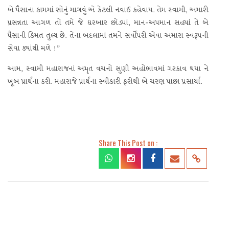
બે પૈસાના કામમાં સોનું માગવું એ કેટલી નવાઈ કહેવાય. તેમ સ્વામી, અમારી
પ્રસન્નતા આગળ તો તમે જે ઘરબાર છોડ્યાં, માન-અપમાન સહ્યાં તે બે
પૈસાની કિંમત તુલ્ય છે. તેના બદલામાં તમને સર્વોપરી એવા અમારા સ્વરૂપની
સેવા ક્યાંથી મળે !”
આમ, સ્વામી મહારાજનાં અમૃત વચનો સુણી અહોભાવમાં ગરકાવ થયા ને
ખૂબ પ્રાર્થના કરી. મહારાજે પ્રાર્થના સ્વીકારી ફરીથી બે ચરણ પાછા પ્રસાર્યા.
Share This Post on :