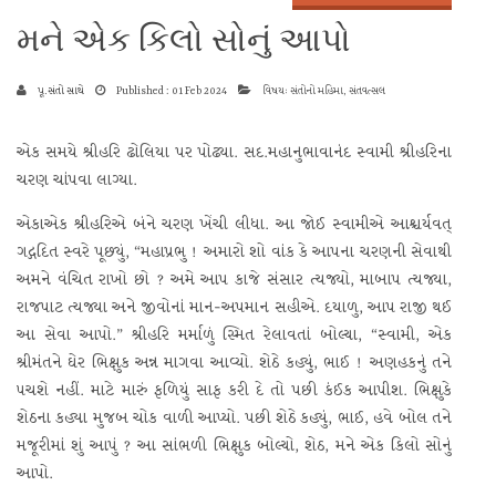
મને એક કિલો સોનું આપો
પૂ.સંતો સાથે
Published : 01 Feb 2024
વિષય: સંતોનો મહિમા, સંતવત્સલ
એક સમયે શ્રીહરિ ઢોલિયા પર પોઢ્યા. સદ.મહાનુભાવાનંદ સ્વામી શ્રીહરિના
ચરણ ચાંપવા લાગ્યા.
એકાએક શ્રીહરિએ બંને ચરણ ખેંચી લીધા. આ જોઈ સ્વામીએ આશ્ચર્યવત્
ગદ્ગદિત સ્વરે પૂછ્યું, “મહાપ્રભુ ! અમારો શો વાંક કે આપના ચરણની સેવાથી
અમને વંચિત રાખો છો ? અમે આપ કાજે સંસાર ત્યજ્યો, માબાપ ત્યજ્યા,
રાજપાટ ત્યજ્યા અને જીવોનાં માન-અપમાન સહીએ. દયાળુ, આપ રાજી થઈ
આ સેવા આપો.” શ્રીહરિ મર્માળું સ્મિત રેલાવતાં બોલ્યા, “સ્વામી, એક
શ્રીમંતને ઘેર ભિક્ષુક અન્ન માગવા આવ્યો. શેઠે કહ્યું, ભાઈ ! અણહકનું તને
પચશે નહીં. માટે મારું ફળિયું સાફ કરી દે તો પછી કંઈક આપીશ. ભિક્ષુકે
શેઠના કહ્યા મુજબ ચોક વાળી આપ્યો. પછી શેઠે કહ્યું, ભાઈ, હવે બોલ તને
મજૂરીમાં શું આપું ? આ સાંભળી ભિક્ષુક બોલ્યો, શેઠ, મને એક કિલો સોનું
આપો.