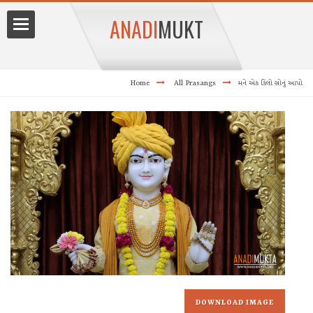
ANADI
MUKT
Home
All Prasangs
મને એક કિલો સોનું આપો
angam
ang
DOWNLOAD IMAGE