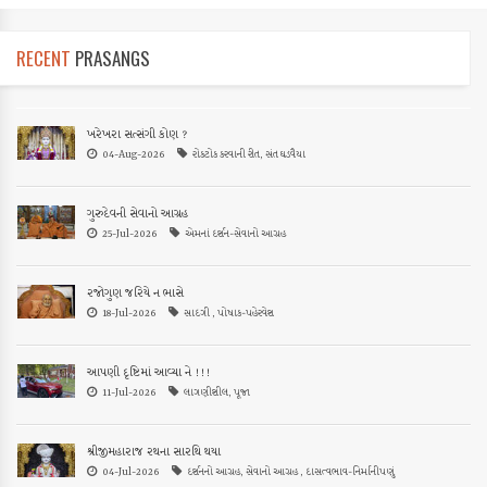
RECENT
PRASANGS
ખરેખરા સત્સંગી કોણ ?
04-Aug-2026
રોકટોક કરવાની રીત, સંત ઘડવૈયા
ગુરુદેવની સેવાનો આગ્રહ
25-Jul-2026
એમનાં દર્શન-સેવાનો આગ્રહ
રજોગુણ જરિયે ન ભાસે
18-Jul-2026
સાદગી , પોષાક-પહેરવેશ
આપણી દૃષ્ટિમાં આવ્યા ને !!!
11-Jul-2026
લાગણીશીલ, પૂજા
શ્રીજીમહારાજ રથના સારથિ થયા
04-Jul-2026
દર્શનનો આગ્રહ, સેવાનો આગ્રહ , દાસત્વભાવ-નિર્માનીપણું