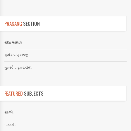
PRASANG
SECTION
શ્રીજી મહારાજ
ગુરુદેવ પ.પૂ.બાપજી
ગુરુવર્ય પ.પૂ.સ્વામીશ્રી
FEATURED
SUBJECTS
સંકલ્પો
માર્ગદર્શન