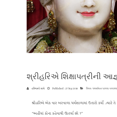
શ્રીહરિએ શિક્ષાપત્રીની આજ્ઞ
હરિભક્તો સાથે
Published : 27 Sep 2018
વિષય: પંચવર્તમાન પાળવા-પળાવવા
શ્રીહરિએ એક વાર બરવાળા ધર્મશાળામાં ઉતારો કર્યો
.
ત્યારે 
“અહીંયાં કોના કહેવાથી ઊતર્યા છો ?”