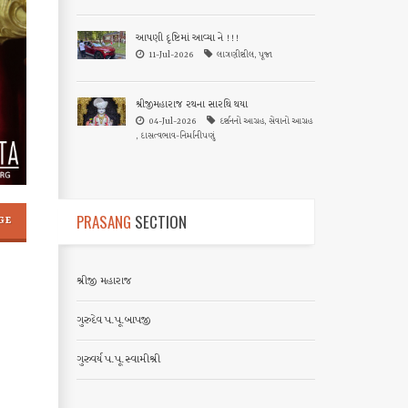
આપણી દૃષ્ટિમાં આવ્યા ને !!!
11-Jul-2026
લાગણીશીલ, પૂજા
શ્રીજીમહારાજ રથના સારથિ થયા
04-Jul-2026
દર્શનનો આગ્રહ, સેવાનો આગ્રહ
, દાસત્વભાવ-નિર્માનીપણું
PRASANG
SECTION
GE
શ્રીજી મહારાજ
ગુરુદેવ પ.પૂ.બાપજી
ગુરુવર્ય પ.પૂ.સ્વામીશ્રી