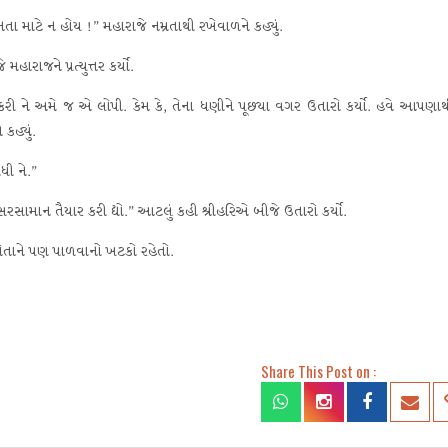
 માટે ન હોય !” મહારાજે નમ્રતાથી રખેવાળને કહ્યું.
રાજને પ્રત્યુત્તર કર્યો.
કરી ને અમે જ એ લોપી. કેમ કે, તેના ધણીને પૂછ્યા વગર ઉતારો કર્યો. હવે આપણ
કહ્યું.
ી ને.”
ામાન તૈયાર કરી દ્યો.” આટલું કહી શ્રીહરિએ બીજે ઉતારો કર્યો.
પોતાને પણ પાળવાનો ખટકો રહેતો.
Share This Post on :