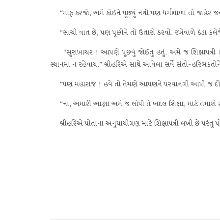
“માફ કરજો, અમે કોઈને પૂછ્યું નથી પણ ધર્મશાળા તો જાહેર જનતા
“સાચી વાત છે, પણ પૂછીને તો ઉતારો કરવો. રખેવાળે ઠંડા કલેજે મહા
“સુરાખાચર ! આપણે પૂછવું જોઈતું હતું. અમે જ શિક્ષાપત્રી 
સ્થાનમાં ન રહેવાય.” શ્રીહરિએ સાથે આવેલા સર્વે સંતો-હરિભકતોને 
“પણ મહારાજ ! હવે તો તેમણે આપણને પરવાનગી આપી જ દીધ
“ના, અમારી આજ્ઞા અમે જ લોપી તે બદલ શિક્ષા, માટે તમારો સરસ
શ્રીહરિએ પોતાના અનુયાયીગણ માટે શિક્ષાપત્રી લખી છે પરંતુ 