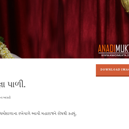
DOWNLOAD IMA
ા પાળી.
ના આગ્રહી
તે ધર્મશાળાના રખેવાળે આવી મહારાજને રોષથી કહ્યું
,