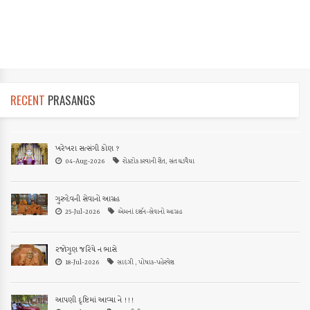
RECENT
PRASANGS
ખરેખરા સત્સંગી કોણ ?
04-Aug-2026
રોકટોક કરવાની રીત, સંત ઘડવૈયા
ગુરુદેવની સેવાનો આગ્રહ
25-Jul-2026
એમનાં દર્શન-સેવાનો આગ્રહ
રજોગુણ જરિયે ન ભાસે
18-Jul-2026
સાદગી , પોષાક-પહેરવેશ
આપણી દૃષ્ટિમાં આવ્યા ને !!!