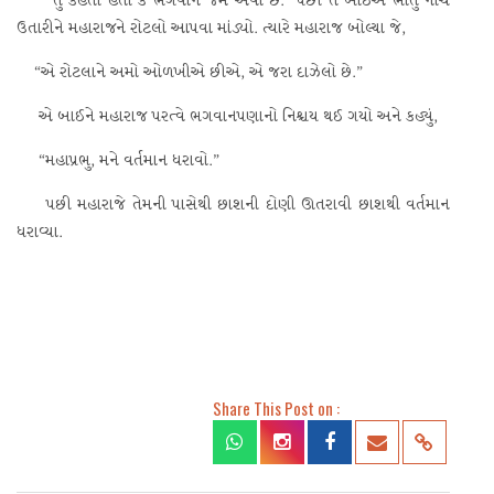
“તું કહેતી હતી કે ભગવાન જમે એવો છે.” પછી તે બાઈએ ભાતું નીચે
ઉતારીને મહારાજને રોટલો આપવા માંડ્યો. ત્યારે મહારાજ બોલ્યા જે,
“એ રોટલાને અમો ઓળખીએ છીએ, એ જરા દાઝેલો છે.”
એ બાઈને મહારાજ પરત્વે ભગવાનપણાનો નિશ્ચય થઈ ગયો અને કહ્યું,
“મહાપ્રભુ, મને વર્તમાન ધરાવો.”
પછી મહારાજે તેમની પાસેથી છાશની દોણી ઊતરાવી છાશથી વર્તમાન
ધરાવ્યા.
Share This Post on :