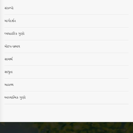
સંકલ્પો
માર્ગદર્શન
વ્યવહારિક ગુણો
મોટપ-પ્રભાવ
સામર્થ્ય
સાધુતા
મહાત્મ્ય
આધ્યાત્મિક ગુણો