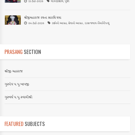
11-Jul-2026
લાગણીશીલ, પૂજા
શ્રીજીમહારાજ રથના સારથિ થયા
04-Jul-2026
દર્શનનો આગ્રહ, સેવાનો આગ્રહ , દાસત્વભાવ-નિર્માનીપણું
PRASANG
SECTION
શ્રીજી મહારાજ
ગુરુદેવ પ.પૂ.બાપજી
ગુરુવર્ય પ.પૂ.સ્વામીશ્રી
FEATURED
SUBJECTS