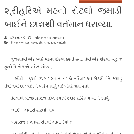
શ્રીહરિએ મઠનો રોટલો જમાડી
બાઈને છાશથી વર્તમાન ધરાવ્યા.
હરિભક્તો સાથે
Published : 30 Aug 2018
વિષય: અભયદાન : સંકલ્પ, દૃષ્ટિ, સ્પર્શ, સેવા, આશીર્વાદ
ગુજરાતમાં એક બાઈ મઠના રોટલા કરતાં હતાં. તેમાં એક રોટલો બહુ જ
ફૂલ્યો તે જોઈ એ બહેન બોલ્યાં,
“ઓહો ! પૃથ્વી ઉપર ભગવાન ન મળે નહિતર આ રોટલો તેને જમાડું
તેવો થયો છે.” પછી તે બહેન ભાતું લઈ ખેતરે જતાં હતાં.
તેટલામાં શ્રીજીમહારાજ દિવ્ય સ્વરૂપે સ્વાર સહિત મળ્યા ને કહ્યું,
“બાઈ ! અમારો રોટલો લાવ.”
“મહારાજ ! તમારો રોટલો આમાં કેવો ?”