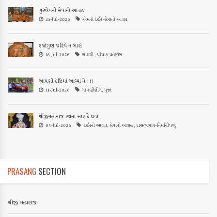
ગુરુદેવની સેવાનો આગ્રહ
25-Jul-2026
એમનાં દર્શન-સેવાનો આગ્રહ
રજોગુણ જરિયે ન ભાસે
18-Jul-2026
સાદગી , પોષાક-પહેરવેશ
આપણી દૃષ્ટિમાં આવ્યા ને !!!
11-Jul-2026
લાગણીશીલ, પૂજા
શ્રીજીમહારાજ રથના સારથિ થયા
04-Jul-2026
દર્શનનો આગ્રહ, સેવાનો આગ્રહ , દાસત્વભાવ-નિર્માનીપણું
PRASANG
SECTION
શ્રીજી મહારાજ