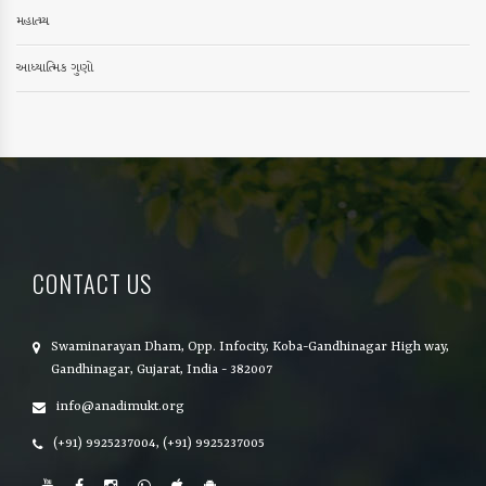
મહાત્મ્ય
આધ્યાત્મિક ગુણો
CONTACT US
Swaminarayan Dham, Opp. Infocity, Koba-Gandhinagar High way,
Gandhinagar, Gujarat, India - 382007
info@anadimukt.org
(+91) 9925237004, (+91) 9925237005