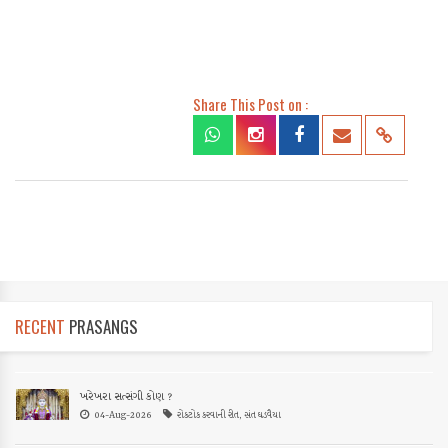
Share This Post on :
RECENT
PRASANGS
ખરેખરા સત્સંગી કોણ ?
04-Aug-2026
રોકટોક કરવાની રીત, સંત ઘડવૈયા