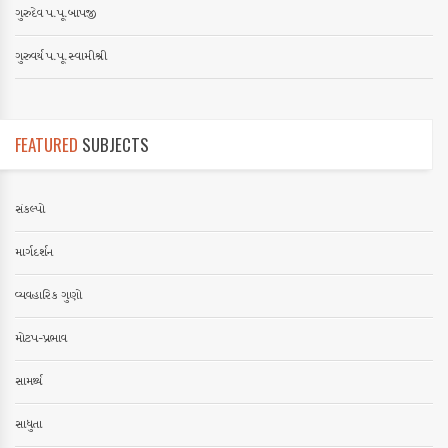
ગુરુદેવ પ.પૂ.બાપજી
ગુરુવર્ય પ.પૂ.સ્વામીશ્રી
FEATURED
SUBJECTS
સંકલ્પો
માર્ગદર્શન
વ્યવહારિક ગુણો
મોટપ-પ્રભાવ
સામર્થ્ય
સાધુતા