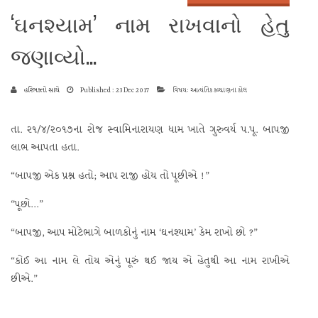
‘ઘનશ્યામ’ નામ રાખવાનો હેતુ
જણાવ્યો...
હરિભક્તો સાથે
Published : 23 Dec 2017
વિષય: આત્યંતિક કલ્યાણના કોલ
તા. ૨૧/૪/૨૦૧૭ના રોજ સ્વામિનારાયણ ધામ ખાતે ગુરુવર્ય પ.પૂ. બાપજી
લાભ આપતા હતા.
“બાપજી એક પ્રશ્ન હતો; આપ રાજી હોય તો પૂછીએ !”
“પૂછો...”
“બાપજી, આપ મોટેભાગે બાળકોનું નામ ‘ઘનશ્યામ’ કેમ રાખો છો ?”
“કોઈ આ નામ લે તોય એનું પૂરું થઈ જાય એ હેતુથી આ નામ રાખીએ
છીએ.”