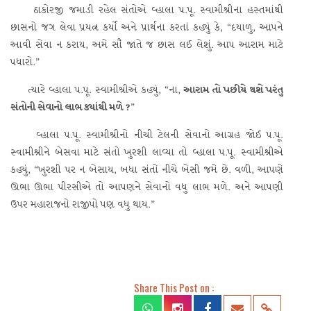
ઠાકોરજી જમાડી રહેલ સંતોએ વ્હાલા પ.પૂ. સ્વામીશ્રીના હસ્તમાંથી
છાસનો જગ લેવા પ્રયત્ન કર્યો અને પ્રાર્થના કરતાં કહ્યું કે, “દયાળુ, આપને
આવી સેવા ન કરાય, અમે સૌ જાતે જ છાસ લઈ લેશું. આપ આરામ માટે
પધારો.”
ત્યારે વ્હાલા પ.પૂ. સ્વામીશ્રીએ કહ્યું, “ના,
આરામ તો પછીયે થશે પરંતુ
સંતોની સેવાનો લાભ ક્યાંથી મળે ?
”
વ્હાલા પ.પૂ. સ્વામીશ્રીનો નીચી ટેલની સેવાનો આગ્રહ જોઈ પ.પૂ.
સ્વામીશ્રીને બેસવા માટે સંતો ખુરશી લાવ્યા તો વ્હાલા પ.પૂ. સ્વામીશ્રીએ
કહ્યું, “ખુરશી પર ન બેસાય, બધા સંતો નીચે બેસી જમે છે. વળી, આપણે
ઊભા ઊભા પીરસીએ તો આપણને સેવાનો વધુ લાભ મળે. અને આપણી
ઉપર મહારાજનો રાજીપો પણ વધુ થાય.”
Share This Post on :