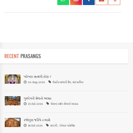
RECENT
PRASANGS
ખરેખરા સત્સંગી કોણ ?
04-Aug-2026
રોકટોક કરવાની રીત, સંત ઘડવૈયા
ગુરુદેવની સેવાનો આગ્રહ
25-Jul-2026
એમનાં દર્શન-સેવાનો આગ્રહ
રજોગુણ જરિયે ન ભાસે
18-Jul-2026
સાદગી , પોષાક-પહેરવેશ