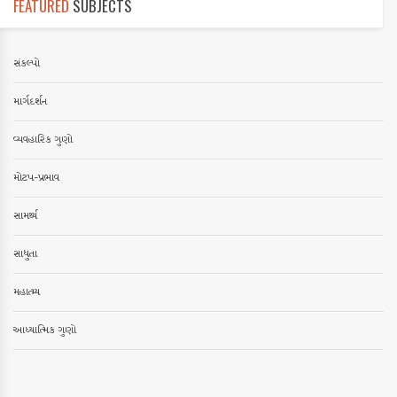
FEATURED
SUBJECTS
સંકલ્પો
માર્ગદર્શન
વ્યવહારિક ગુણો
મોટપ-પ્રભાવ
સામર્થ્ય
સાધુતા
મહાત્મ્ય
આધ્યાત્મિક ગુણો