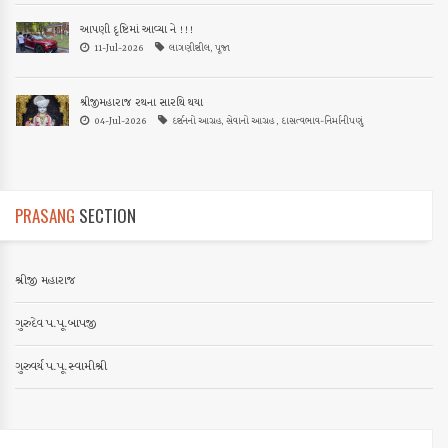
આપણી દૃષ્ટિમાં આવ્યા ને !!!
11-Jul-2026
લાગણીશીલ, પૂજા
શ્રીજીમહારાજ રથના સારથિ થયા
04-Jul-2026
દર્શનનો આગ્રહ, સેવાનો આગ્રહ , દાસત્વભાવ-નિર્માનીપણું
PRASANG
SECTION
શ્રીજી મહારાજ
ગુરુદેવ પ.પૂ.બાપજી
ગુરુવર્ય પ.પૂ.સ્વામીશ્રી