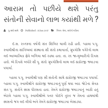
આરામ તો પછીયે થશે પરંતુ
સંતોની સેવાનો લાભ ક્યાંથી મળે ?
પૂ.સંતો સાથે
Published : 15 Jun 2017
વિષય: સેવા, સંતોનો મહિમા
ઈ.સ. ૨૦૧૪ના વર્ષની સંત શિબિર ચાલી રહી હતી. વ્હાલા પ.પૂ.
સ્વામીશ્રીના સાંનિધ્યમાં સંસ્થાના સૌ સંતો કથાવાર્તા, ગ્રુપગોષ્ઠિ વગેરેનો લાભ
લઈ આધ્યાત્મિક ક્ષેત્રે બળિયા થઈ રહ્યા હતા. તા. ૨૬ જાન્યુઆરીનો દિવસ
હતો. એ દિવસે બપોરે સૌ પૂ. સંતો ગ્રુપગોષ્ઠિનો લાભ લઈ ઠાકોરજી જમાડવા
પધાર્યા.
વ્હાલા પ.પૂ. સ્વામીશ્રી પણ સૌ સંતોની સાથે ઠાકોરજી જમાડવા પધાર્યા.
વ્હાલા પ.પૂ. સ્વામીશ્રીને ઠાકોરજી જમાડવાનું પૂર્ણ થયા બાદ જોડેના સેવક
સંત પૂ. સંતોને છાસ પીરસતા હતા. તેમને ઠાકોરજી જમાડવાનું બાકી હતું
એટલે વ્હાલા પ.પૂ. સ્વામીશ્રીએ પત્તર ધોઈને તુરત જ તેમના હાથમાંથી
છાસનો જગ લઈ લીધો અને તેમને ઠાકોરજી જમાડવા બેસાડ્યા.