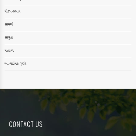
મોટપ-પ્રભાવ
સામર્થ્ય
સાધુતા
મહાત્મ્ય
આધ્યાત્મિક ગુણો
CONTACT US