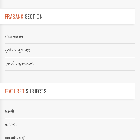
PRASANG
SECTION
શ્રીજી મહારાજ
ગુરુદેવ પ.પૂ.બાપજી
ગુરુવર્ય પ.પૂ.સ્વામીશ્રી
FEATURED
SUBJECTS
સંકલ્પો
માર્ગદર્શન
વ્યવહારિક ગુણો