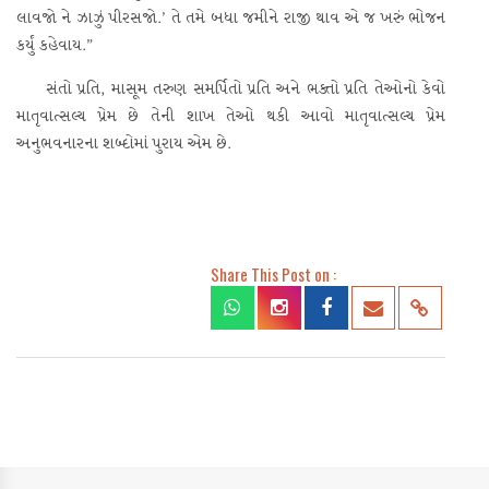
લાવજો ને ઝાઝું પીરસજો.’ તે તમે બધા જમીને રાજી થાવ એ જ ખરું ભોજન
કર્યું કહેવાય.”
સંતો પ્રતિ, માસૂમ તરુણ સમર્પિતો પ્રતિ અને ભક્તો પ્રતિ તેઓનો કેવો
માતૃવાત્સલ્ય પ્રેમ છે તેની શાખ તેઓ થકી આવો માતૃવાત્સલ્ય પ્રેમ
અનુભવનારના શબ્દોમાં પુરાય એમ છે.
Share This Post on :