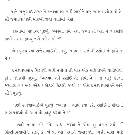
જમજે.”
અને રાજુભાઈ ઠક્કર ને ઘનશ્યામભાઈ મિરાણીને પણ જમવા બોલાવી લે.
સૌ જમાડ્યા પછી મોરબી જવા ગાડીમાં બેઠા.
રસ્તામાં બાપાએ પૂછ્યું, “અલ્યા, તમે બધા જમ્યા તો ખરા ને ? રસોઈ
ફાવી ? શાક ફાવ્યું ? રોટલી ફાવી ?”
એમ પૂછ્યું ત્યાં રાજેશભાઈએ કહ્યું, “બાપા ! સંતોની રસોઈ તો ફાવે જ
ને !”
ઘનશ્યામભાઈ મિરાણી સાથે નહોતા તો માત્ર એક માટે તેમને ગાડીમાંથી
ફોન જોડાવી પૂછ્યું, “
અલ્યા, તને રસોઈ તો ફાવી ને
! તે લાડું કેટલા
જમાડ્યા? ! બસ એક ? રોટલી કેટલી જમ્યો ?” એમ ઘનશ્યામભાઈને અને
સૌને પૂછ્યું.
પછી રાજેશભાઈએ પૂછ્યું, “બાપા ! આપે દયા કરી રસોઈની સેવાનો
લાભ આપ્યો તો આપ તો ઝાઝું જમ્યા ને ?”
ત્યારે બાપા કહે, “તેમ બધા જમ્યા ને એમાં હું ધરાઈ ગયો. મેં
સિદ્ધાંતસ્વામીને કહ્યું કે, ‘પે’લાં આ બધાને જમાડજો... પછી મારા માટે