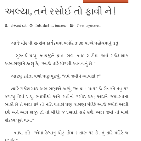
અલ્યા, તને રસોઈ તો ફાવી ને !
હરિભક્તો સાથે
Published : 10 Jun 2017
વિષય: માતૃવાત્સલ્યતા
આજે મોરબી સત્સંગ કાર્યક્રમમાં બપોરે 3:30 વાગ્યે પહોંચવાનું હતું.
ગુરુવર્ય પ.પૂ. બાપજીને પ્રાતઃ સભા બાદ ગાડીમાં જતાં રાજેશભાઈ
અબાસણાને કહ્યુ કે, “આજે તારે મોરબી આવવાનું છે.”
આટલુ કહેતાં વળી પાછું પૂછ્યું, “તમે જમીને આવશો ?”
ત્યારે રાજેશભાઈ અબાસણાએ કહ્યું, “બાપા ! મહારાજે સેવકને નવું ઘર
કરાવ્યું તેમાં પ.પૂ. સ્વામીશ્રી અને સંતોની રસોઈ થઈ; આપને જમાડવાના
બાકી છે તે આપ ઘરે તો નહિ પધારો પણ વાસણા મંદિરે આજે રસોઈ આપી
દઉં અને આપ રાજી હો તો મંદિરે જ પ્રસાદી લઈ લઉં. આપ જમો તો મારો
સંકલ્પ પૂરો થાય.”
બાપા કહે, “એમાં કે’વાનું થોડું હોય ? તારું ઘર છે. તું તારે મંદિરે જ