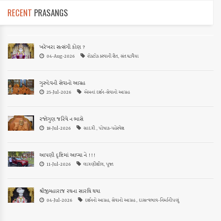
RECENT
PRASANGS
ખરેખરા સત્સંગી કોણ ?
04-Aug-2026
રોકટોક કરવાની રીત, સંત ઘડવૈયા
ગુરુદેવની સેવાનો આગ્રહ
25-Jul-2026
એમનાં દર્શન-સેવાનો આગ્રહ
રજોગુણ જરિયે ન ભાસે
18-Jul-2026
સાદગી , પોષાક-પહેરવેશ
આપણી દૃષ્ટિમાં આવ્યા ને !!!
11-Jul-2026
લાગણીશીલ, પૂજા
શ્રીજીમહારાજ રથના સારથિ થયા
04-Jul-2026
દર્શનનો આગ્રહ, સેવાનો આગ્રહ , દાસત્વભાવ-નિર્માનીપણું