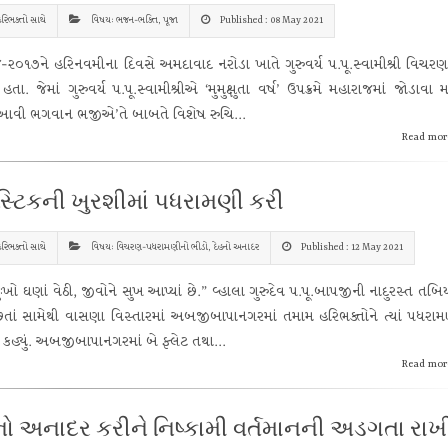
રિભક્તો સાથે
વિષય: ભજન-ભક્તિ, પૂજા
Published : 08 May 2021
-૨૦૧૭ને હરિનવમીના દિવસે અમદાવાદ નરોડા ખાતે ગુરુવર્ય પ.પૂ.સ્વામીશ્રી વિચરણ
 હતા. જેમાં ગુરુવર્ય પ.પૂ.સ્વામીશ્રીએ ‘મુમુક્ષુતા વર્ષ’ ઉપક્રમે મહારાજમાં જોડાવા મ
ે આવી ભગવાન ભજીએ’તે બાબતે વિશેષ રુચિ...
Read mor
ાસ્ટિકની ખુરશીમાં પધરામણી કરી
રિભક્તો સાથે
વિષય: વિચરણ-પધરામણીનો ભીડો, દેહનો અનાદર
Published : 12 May 2021
દુઃખો ઘણાં વેઠી, જીવોને સુખ આપ્યાં છે.” વ્હાલા ગુરુદેવ પ.પૂ.બાપજીની નાદુરસ્ત તબ
છતાં સામેથી વાસણા વિસ્તારમાં અબજીબાપાનગરમાં તમામ હરિભક્તોને ત્યાં પધરા
ં કહ્યું. અબજીબાપાનગરમાં બે ફ્લેટ તથા...
Read mor
નો અનાદર કરીને નિષ્કામી વર્તમાનની અડગતા રાખ