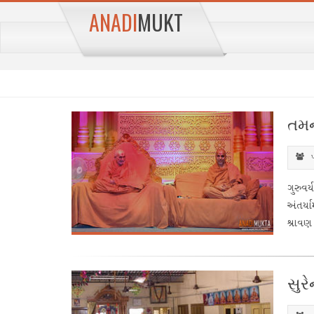
ANADI
MUKT
તમન
પ
ગુરુવ
અંતર્ય
શ્રાવણ 
સુરે