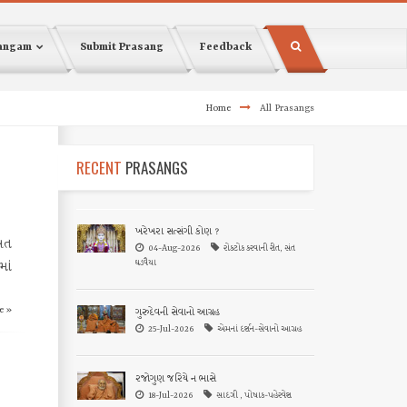
sangam
Submit Prasang
Feedback
Home
All Prasangs
RECENT
PRASANGS
ખરેખરા સત્સંગી કોણ ?
વખત
04-Aug-2026
રોકટોક કરવાની રીત, સંત
ઘડવૈયા
માં
e »
ગુરુદેવની સેવાનો આગ્રહ
25-Jul-2026
એમનાં દર્શન-સેવાનો આગ્રહ
રજોગુણ જરિયે ન ભાસે
18-Jul-2026
સાદગી , પોષાક-પહેરવેશ