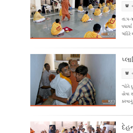
હ
તા.૫-૪
પધાર્યા
‘મંદિર
પ્લ
હ
“પોતે 
હોવા 
કરવાનુ
દેહ