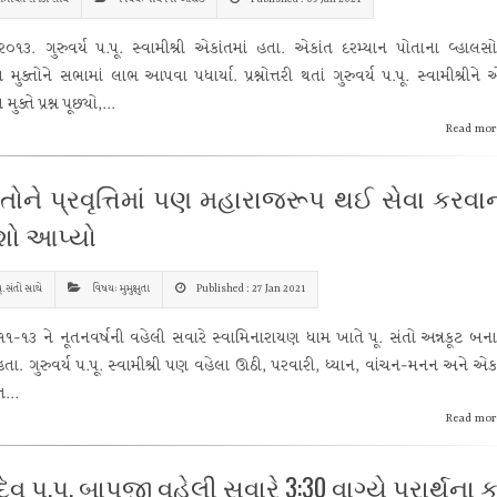
૦૧૩. ગુરુવર્ય પ.પૂ. સ્વામીશ્રી એકાંતમાં હતા. એકાંત દરમ્યાન પોતાના વ્હાલસ
ત મુક્તોને સભામાં લાભ આપવા પધાર્યા. પ્રશ્નોત્તરી થતાં ગુરુવર્ય પ.પૂ. સ્વામીશ્રીને
મુક્તે પ્રશ્ન પૂછ્યો,...
Read mor
સંતોને પ્રવૃત્તિમાં પણ મહારાજરૂપ થઈ સેવા કરવા
ેશો આપ્યો
ૂ.સંતો સાથે
વિષય: મુમુક્ષુતા
Published : 27 Jan 2021
૧૧-૧૩ ને નૂતનવર્ષની વહેલી સવારે સ્વામિનારાયણ ધામ ખાતે પૂ. સંતો અન્નકૂટ બન
હતા. ગુરુવર્ય પ.પૂ. સ્વામીશ્રી પણ વહેલા ઊઠી, પરવારી, ધ્યાન, વાંચન-મનન અને એક
ત...
Read mor
દેવ પ.પૂ. બાપજી વહેલી સવારે 3:30 વાગ્યે પ્રાર્થના ક