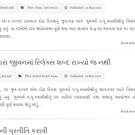
રિભક્તો સાથે
વિષય: નિષ્કામ, દેહનો અનાદર
Published : 24 May 2021
 ૧૪-૬-૨૦૧૭ દરમ્યાન દોઢ દિવસનું જૂનાગઢ ખાતે ગુરુવર્ય પ.પૂ.સ્વામીશ્રીનું વિ
ં હતું. તા.૧૩મીએ રાત્રે જાહેરસભા પૂર્ણ થયા બાદ સત્સંગ કેન્દ્ર પર આવતાં રાત્રે ૧૦ વાગ
આપણા...
Read mor
રા જીવનમાં રિલેક્સ શબ્દ રાખ્યો જ નથી
ૂ.સંતો સાથે
વિષય: કથાવાર્તા શ્રવણનો આગ્રહ
Published : 25 May 2021
૫, ૨૬ જૂન-૨૦૧૭ એમ દોઢ દિવસ ગુરુવર્ય પ.પૂ.સ્વામીશ્રીનું ભાવનગર ખાતે વિ
ું હતું. ગુરુવર્ય પ.પૂ.સ્વામીશ્રીનું ૨૫ તારીખે પધરામણી તથા સભાનું આયોજન હત
 પૂર્ણ થવામાં થોડું મોડું...
Read mor
ાની પ્રતીતિ કરાવી