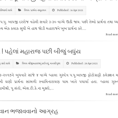
રિભક્તો સાથે
વિષય: પ્રાર્થના-સમૂહગાન
Published : 14 Apr 2021
વ પ.પૂ. બાપજી દરરોજ વહેલી સવારે ૩:૩૦ વાગ્યે ઊઠી જાય. પછી તેઓ પ્રાર્થના તથા ધ્
િત્ય એક કલાક સુધી બે હાથ જોડી મહારાજને ખૂબ પ્રાર્થના કરે....
Read mor
ો ! પહેલાં મહારાજ પછી બીજું બધુંય
ૂ.સંતો સાથે
વિષય: શ્રીજીમહારાજનું કર્તાપણું, માનસીપૂજા
Published : 26 Apr 2021
૩-૨૦૧૭ને બુધવારે સાંજે ૪ વાગ્યે વ્હાલા ગુરુદેવ પ.પૂ.બાપજી ફોટોગ્રાફી કલેક્શન મ
ોની ઘણી પ્રાર્થના સાંભળી સ્વામિનારાયણ ધામ ખાતે પધાર્યા હતા. વ્હાલા ગુરુવ
વામીશ્રી, પૂ.સંતો, એસ.ટી.કે.ના મુક્તો,...
Read mor
વાન ભજાવવાનો આગ્રહ