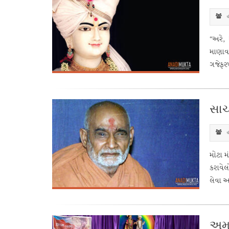
હ
“અરે,
માણાવ
ગજેફર
સાચ
હ
મોટા મ
કરાવે
લેવા અ
અમા