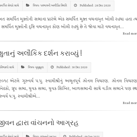
મર્પિત સેવકો સાથે
વિષય: પરભાવની અલૌકિક સ્થિતિ
Published : 26 Dec 2020
 સમર્પિત મુક્તોની સભાના પ્રારંભે એક સમર્પિત મુક્ત વચનામૃત બોલી રહ્યા હતા ત્ય
સમર્પિત મુક્તોની દૃષ્ટિ વચનામૃત કોણ બોલી રહ્યું છે તે જોવા માટે વચનામૃત...
Read mor
ક્ષુતાનું અલૌકિક દર્શન કરાવ્યું !
રિભક્તો સાથે
વિષય: મુમુક્ષુતા
Published : 30 Dec 2020
૦૧૮ એટલે ગુરુવર્ય પ.પૂ. સ્વામીશ્રીનું અભૂતપૂર્વ ઝોનલ વિચરણ. ઝોનલ વિચરણ
બેઠકો, ગ્રૂપ સભા, યુવક સભા, યુવક શિબિર, બાળસભાની સાથે વડીલ સભાને પણ સ્
ુરુવર્ય પ.પૂ. સ્વામીશ્રીએ...
Read mor
જીવન દ્વારા વાંચનનો આગ્રહ
મર્પિત સેવકો સાથે
વિષય: વાંચનનો આગ્રહ
Published : 09 Jan 2021