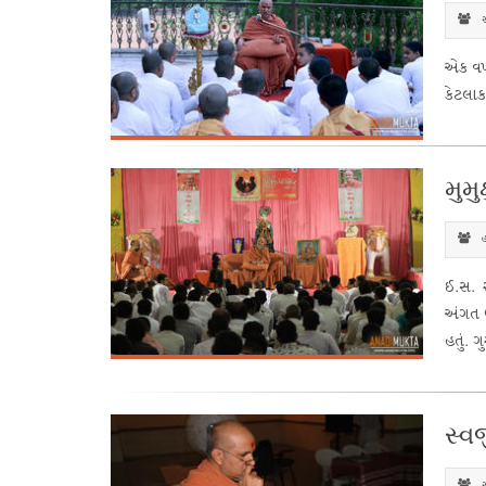
સ
એક વખત
કેટલાક 
મુમુ
હ
ઈ.સ. ૨
અંગત 
હતું. ગ
સ્વ
સ