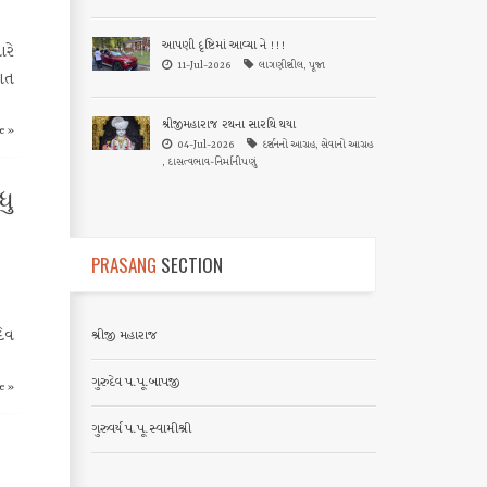
આપણી દૃષ્ટિમાં આવ્યા ને !!!
ારે
11-Jul-2026
લાગણીશીલ, પૂજા
ાત
શ્રીજીમહારાજ રથના સારથિ થયા
e »
04-Jul-2026
દર્શનનો આગ્રહ, સેવાનો આગ્રહ
, દાસત્વભાવ-નિર્માનીપણું
ુ
PRASANG
SECTION
દેવ
શ્રીજી મહારાજ
ગુરુદેવ પ.પૂ.બાપજી
e »
ગુરુવર્ય પ.પૂ.સ્વામીશ્રી