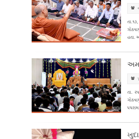
હ
તા.૧૩,
ગોઠવાયુ
હતા. 
અમા
પ
તા. ૨
ગોઠવાય
પધરામણી
ખુદ