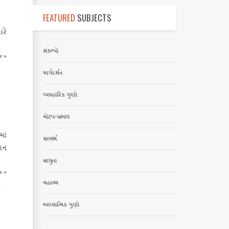
FEATURED
SUBJECTS
ારે
સંકલ્પો
e »
માર્ગદર્શન
વ્યવહારિક ગુણો
મોટપ-પ્રભાવ
માં
સામર્થ્ય
થાન
સાધુતા
e »
મહાત્મ્ય
આધ્યાત્મિક ગુણો