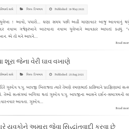
રિભક્તો સાથે
વિષય: દિવ્યભાવ
Published : 19 May 2021
 ધુલેખા ! આવો, પધારો… ઘણા સમય પછી અહીં માણાવદર બાજુ આવવાનું થયું
દર નવાબ ગજેફરખાને બાટવાના નવાબ ધુલેખાને આવકાર આપતાં કહ્યું. “હ
ખાન. એ તો મને આપને...
Read mor
ા શૂરા જેના વેરી ઘાવ વખાણે
રિભક્તો સાથે
વિષય: દિવ્યભાવ
Published : 25 Aug 2021
ંદિરે ગુરુદેવ પ.પૂ. બાપજી બિરાજતા ત્યારે તેમણે રમણભાઈ કાછિયાને પ્રદક્ષિણામાં સત્
લો. તેઓ સત્સંગમાં બળિયા થતાં ગુરુદેવ પ.પૂ. બાપજીના આસને દર્શન-સમાગમનો 
વારનવાર આવતા. ગુરુદેવ...
Read mor
રે યુવકોને અમારા જેવા સિદ્ધાંતવાદી કરવા છે