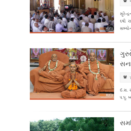
હ
સુરેન્
૬થી ર
સભ્યોન
ગુ
સના
પ
ઈ.સ. ૨
પ.પૂ. 
સમર