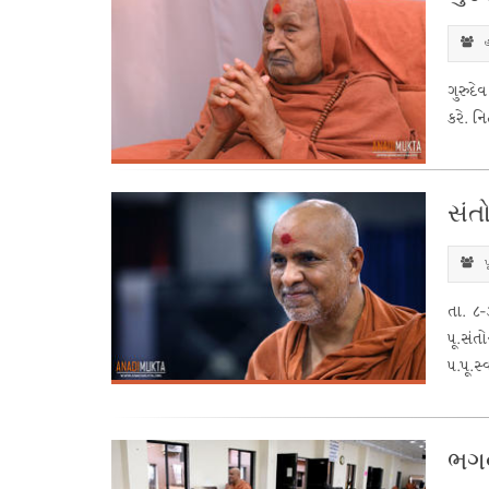
હ
ગુરુદે
કરે. ન
સંત
પ
તા. ૮-
પૂ.સંત
પ.પૂ.સ્
ભગ