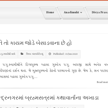
Home
Anadimukt
Divya Pra
ે તો કાયમ જોડે બેસાડવાના છે હો
.પૂ.સ્વામીશ્રી સાથે
વિષય: અંતર્યામીપણું
Published : 01 Jun 2020
ર્ય પ.પૂ.સ્વામીશ્રીને દિવ્યપુરુષ વ્હાલા ગુરુદેવ પ.પૂ. બાપજી સાથે અનેક 
ામીપણાંનાં દર્શન થતા. જે મુક્તપુરુષનો ઠેઠનો પરભાવનો ગુણ છે. જેમ કે, સન ૧૯૭૯
માસમાં વ્હાલા ગુરુદેવ પ.પૂ....
Read mor
ન્દ્રનગરમાં બ્રહ્મસત્રમાં કથાવાર્તાના અખાડા