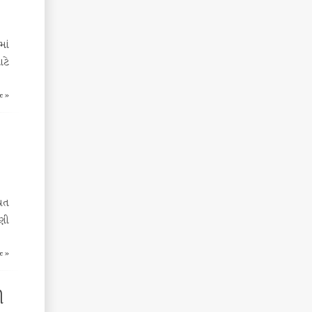
માં
ાટે
e »
િયત
મણી
e »
ી