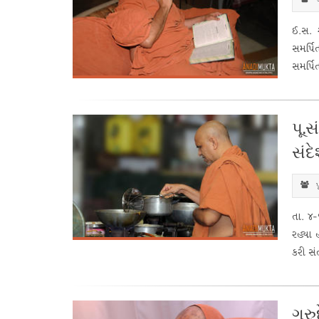
ઈ.સ. ૨
સમર્પિ
સમર્પિત 
પૂ.
સંદ
પ
તા. ૪-
રહ્યા 
કરી સં
ગુરુ