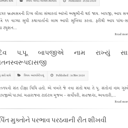
રિભક્તો સાથે
વિષય: અખંડ-અવિરત કથાવાર્તા
Published : 25 Jul 2020
દ્રનગર બ્રહ્મસત્રની દિવ્ય લીલા સંભારતાં આંખો અશ્રુભીની થઈ જાય. બાપજી, આપ સવ
ાત્રે ૧૧ વાગ્યા સુધી કથાવાર્તાનો લાભ આપી સુખિયા કરતા. ફરીથી આપ પાંચ-સ
ા ટ્યૂશન...
Read mor
રુદેવ પ.પૂ. બાપજીએ નામ રાખ્યું સાધ
તનસ્વરૂપદાસજી
ૂ.સંતો સાથે
વિષય: અંતર્યામીપણું
Published : 14 Nov 2020
૦૧૫નો સંત દીક્ષા વિધિ હતો. એ વખતે જે નવા સંતો થયા તે પૂ. સંતોનાં નામ ગુરુ
બાપજીએ પાડ્યાં. મહારાજના ટાઇટલ મુજબ - સર્વોપરી, સહજાનંદ, અવતારી,...
Read mor
્પિત મુક્તોને પરભાવ પરઠવાની રીત શીખવી