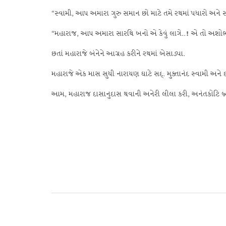
“સ્વામી, આપ અમારા ગુરુ સમાન છો માટે તમે રથમાં પધારો અને સ
“મહારાજ, આપ અમારા સારથિ બનો એ કેવું લાગે..
!
એ તો અશોભન
છતાં મહારાજે બંનેને આગ્રહ કરીને રથમાં બેસાડ્યા.
મહારાજે એક માસ સુધી નારાયણ ઘાટે સદ્. મુક્તાનંદ સ્વામી અને 
આમ, મહારાજ દાસાનુદાસ થવાની અનેરી લીલા કરી, અનંતકોટિ બ્રહ