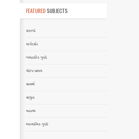
FEATURED
SUBJECTS
સંકલ્પો
માર્ગદર્શન
વ્યવહારિક ગુણો
મોટપ-પ્રભાવ
સામર્થ્ય
સાધુતા
મહાત્મ્ય
આધ્યાત્મિક ગુણો