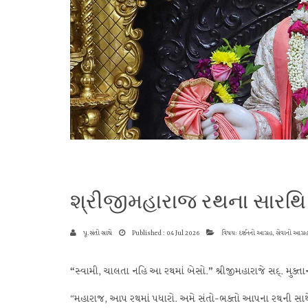
શ્રીજીમહારાજ રથના સારથિ
પૂ.સંતો સાથે
Published : 04 Jul 2026
વિષય: દર્શનનો આગ્રહ, સેવાનો આગ્રહ 
“
સ્વામી, ચાલતા નહિ આ રથમાં બેસો.
”
શ્રીજીમહારાજે સદ્. મુક્તાનં
“મહારાજ, આપ રથમાં પધારો. અમે સંતો-ભક્તો આપના રથની સાથે સ