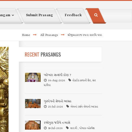
sangam
Submit Prasang
Feedback
Home
All Prasangs
શ્રીજીમહારાજ રથના સારથિ થયા
RECENT
PRASANGS
ખરેખરા સત્સંગી કોણ ?
04-Aug-2026
રોકટોક કરવાની રીત, સંત
ઘડવૈયા
ગુરુદેવની સેવાનો આગ્રહ
25-Jul-2026
એમનાં દર્શન-સેવાનો આગ્રહ
રજોગુણ જરિયે ન ભાસે
18-Jul-2026
સાદગી , પોષાક-પહેરવેશ