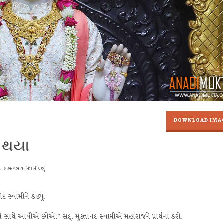
DOWNLOAD IMA
 થયા
, દાસત્વભાવ-નિર્માનીપણું
દ સ્વામીને કહ્યું.
ાથે આવીએ છીએ.” સદ્. મુક્તાનંદ સ્વામીએ મહારાજને પ્રાર્થના કરી.