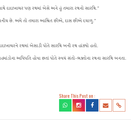
ાથે દાદાખાચર પણ રથમાં બેસે અને હું તમારા રથનો સારથિ.”
ીય છે. અમે તો તમારા આશ્રિત છીએ, દાસ છીએ દયાળુ.”
દાદાખાચરને રથમાં બેસાડી પોતે સારથિ બની રથ હાંક્યો હતો.
્માંડોના અધિપતિ હોવા છતાં પોતે સ્વયં સંતો-ભક્તોના રથના સારથિ બનતા.
Share This Post on :