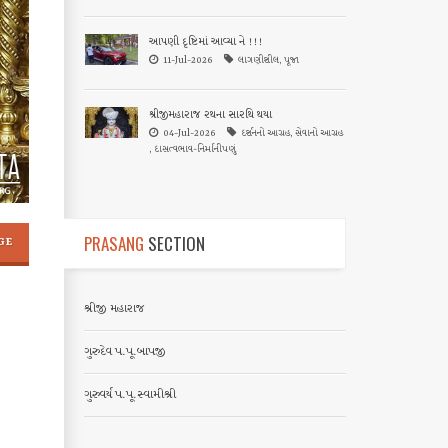
આપણી દૃષ્ટિમાં આવ્યા ને !!!
11-Jul-2026
લાગણીશીલ, પૂજા
શ્રીજીમહારાજ રથના સારથિ થયા
04-Jul-2026
દર્શનનો આગ્રહ, સેવાનો આગ્રહ
, દાસત્વભાવ-નિર્માનીપણું
PRASANG
SECTION
GE
શ્રીજી મહારાજ
ગુરુદેવ પ.પૂ.બાપજી
ગુરુવર્ય પ.પૂ.સ્વામીશ્રી