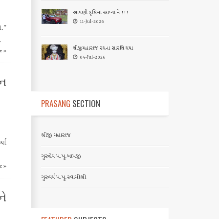
આપણી દૃષ્ટિમાં આવ્યા ને !!!
11-Jul-2026
.”
.
શ્રીજીમહારાજ રથના સારથિ થયા
e »
04-Jul-2026
લન
PRASANG
SECTION
શ્રીજી મહારાજ
્યા
ગુરુદેવ પ.પૂ.બાપજી
e »
ગુરુવર્ય પ.પૂ.સ્વામીશ્રી
ને