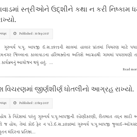
ાવાડમાં સ્ત્રીઓને ઉદ્શીને કથા ન કરી નિષ્કામ ધર
રાખ્યો.
્વયંકૃત
Published : 30 Sep 2017
ર્ય પ.પૂ. બાપજી ઈ.સ.1971ની સાલમાં હાલાર પ્રાંતમાં વિચરણ માટે પધાર્
ામનગર જિલ્લાના કાલાવાડના હરિભક્તોના અતિશે આગ્રહથી ગામમાં પધરામણી ત
ાર્યક્રમનું આયોજન થયું હતું. ...
Read mor
ેશ વિચરણમાં જીર્ણશીર્ણ ધોતલીનો આગ્રહ રાખ્યો.
્વયંકૃત
Published : 23 Sep 2017
 હોય કે વિદેશમાં પરંતુ ગુરુવર્ય પ.પૂ.બાપજીની રહેણીકરણી, રીતભાત તદ્દન સાદી 
 જ હોય; તેમાં કોઈ ફેર ન પડે.ઈ.સ.2010માં ગુરુવર્ય પ.પૂ.બાપજી જુલાઈ-ઑગસ્ટ
નૂતન મંદિરના પ્રતિષ્ઠા...