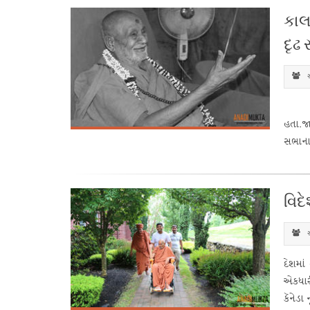
કાલ
દૃઢ 
સ
ગુરુવ
હતા.જ
સભાના ક
વિદ
સ
દેશમાં
એકધારી
કૅનેડા 