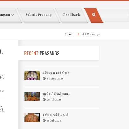
sangam
Submit Prasang
Feedback
Home
All Prasangs
.
RECENT
PRASANGS
ખરેખરા સત્સંગી કોણ ?
ને
04-Aug-2026
e »
ગુરુદેવની સેવાનો આગ્રહ
25-Jul-2026
તિ
રજોગુણ જરિયે ન ભાસે
18-Jul-2026