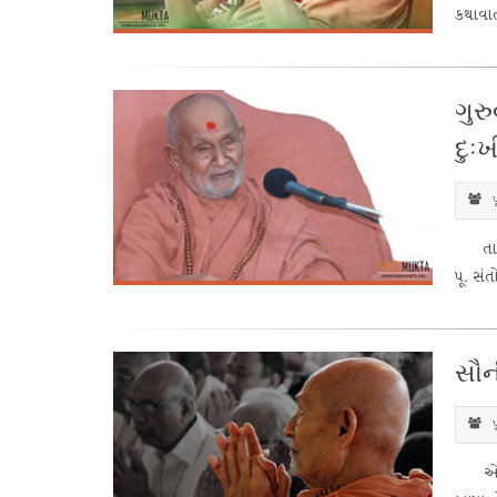
કથાવાર્
ગુર
દુઃ
પ
તા. ૧૫
પૂ. સં
સૌની
પ
એક વાર