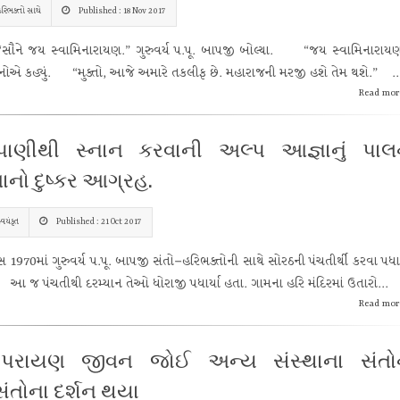
રિભક્તો સાથે
Published : 18 Nov 2017
 જય સ્વામિનારાયણ.” ગુરુવર્ય પ.પૂ. બાપજી બોલ્યા. “જય સ્વામિનારાયણ
ોએ કહ્યું. “મુક્તો, આજે અમારે તકલીફ છે. મહારાજની મરજી હશે તેમ થશે.” ..
Read mor
ાપાણીથી સ્નાન કરવાની અલ્પ આજ્ઞાનું પા
ાનો દુષ્કર આગ્રહ.
્વયંકૃત
Published : 21 Oct 2017
70માં ગુરુવર્ય પ.પૂ. બાપજી સંતો–હરિભક્તોની સાથે સોરઠની પંચતીર્થી કરવા પધાર
 જ પંચતીથી દરમ્યાન તેઓ ધોરાજી પધાર્યા હતા. ગામના હરિ મંદિરમાં ઉતારો...
Read mor
વાપરાયણ જીવન જોઈ અન્ય સંસ્થાના સંતો
સંતોના દર્શન થયા