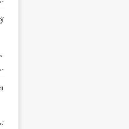
e »
્ણ
થા
e »
વા
ર્ય