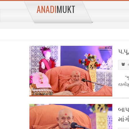
ANADI
MUKT
પ.પ
હ
“મુક્
તકલીફ 
બાપ
માંગ