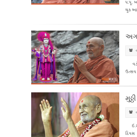
પ.પૂ. 
ચૂક આ
અગા
હ
વડોદરા
ઉત્સવ
મુઠ્
હ
ઈ.સ. 1
દિવસ 