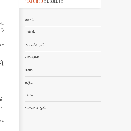
FEATURED
SUBJECTS
સંકલ્પો
ના
ારે
માર્ગદર્શન
e »
વ્યવહારિક ગુણો
મોટપ-પ્રભાવ
થે
સામર્થ્ય
સાધુતા
મહાત્મ્ય
ાતે
વસ
આધ્યાત્મિક ગુણો
e »