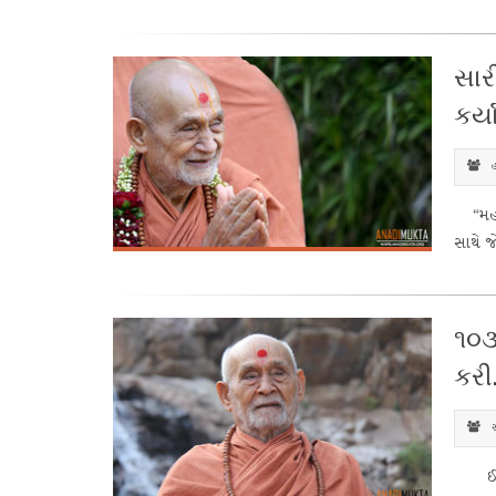
સાર
કર્યા
હ
“મહાર
સાથે જ
૧૦૩
કરી
સ
ઈ.સ. 1