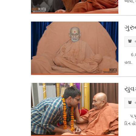
બાપા, 
ગુરુ
હ
ઇ.સ 19
હતા. આ
યુવક
હ
પ.પૂ. 
દિન હો