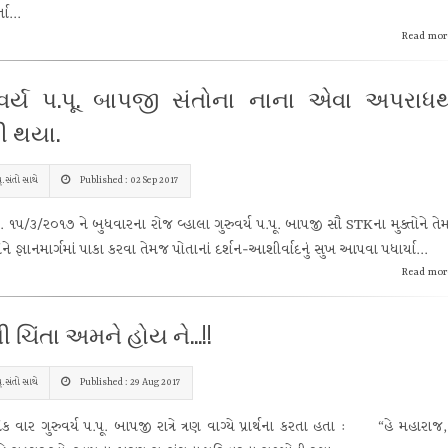
તા...
Read mor
ુવર્ય પ.પૂ. બાપજી સંતોના નાના એવા અપરાધ
ખી થયા.
ૂ.સંતો સાથે
Published : 02 Sep 2017
/૩/૨૦૧૭ ને બુધવારના રોજ વ્હાલા ગુરુવર્ય પ.પૂ. બાપજી સૌ STKના મુક્તોને ત
તોને જ્ઞાનમાર્ગમાં પાકા કરવા તેમજ પોતાનાં દર્શન-આશીર્વાદનું સુખ આપવા પધાર્યા...
Read mor
 ચિંતા અમને હોય ને...!!
ૂ.સંતો સાથે
Published : 29 Aug 2017
 ગુરુવર્ય પ.પૂ. બાપજી રાત્રે ત્રણ વાગ્યે પ્રાર્થના કરતા હતા : “હે મહારાજ,