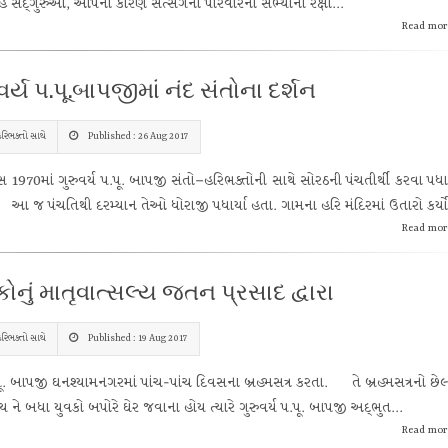
હે સદ્‌ગુરુઓ, આપના કારણ સત્સંગના પરિવારના સભ્યોની રક્ષા...
Read mor
વર્ય પ.પૂ.બાપજીમાં નંદ સંતોના દર્શન
રિભક્તો સાથે
Published : 26 Aug 2017
70માં ગુરુવર્ય પ.પૂ. બાપજી સંતો–હરિભક્તોની સાથે સોરઠની પંચતીર્થી કરવા પધાર
 જ પંચતિથી દરમ્યાન તેઓ ધોરાજી પધાર્યા હતા. ગામના હરિ મંદિરમાં ઉતારો કર્યો.
Read mor
ોનું માતૃવાત્સલ્ય જતન પ્રસાદ દ્વારા
રિભક્તો સાથે
Published : 19 Aug 2017
બાપજી ઘનશ્યામનગરમાં પાંચ-પાંચ દિવસના બ્રહ્મસત્ર કરતા. તે બ્રહ્મસત્રનો છેલ
ય ને બધા યુવકો બપોરે ઘેર જવાના હોય ત્યારે ગુરુવર્ય પ.પૂ. બાપજી અદ્ભુત...
Read mor