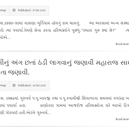
્વયંકૃત
Published : 17 Oct 2017
990-91માં વાસણા મૂર્તિધામ હૉલનું કામ ચાલતું. આ અરસામાં અન્ય સંસ્થા
તો ત્યાં પધાર્યા.તેમણે સેવા કરતા હરિભક્તોને પૂછ્યું,“તમારા ગુરુ ક્યાં છે?” ત્ય
તોએ...
Read mor
ીનું અંગ છતાં ઠંડી લાગવાનું જણાવી મહારાજ સા
ા જણાવી.
્વયંકૃત
Published : 10 Oct 2017
984માં ગુરુવર્ય પ.પૂ.બાપજી તથા પ.પૂ.સ્વામીશ્રી શિયાળાના સમયમાં નળકંઠા ખ
માં પધાર્યા હતા. કાણોતરા ગામમાં આજરોજ હરિભક્તોના ઘરે આખો દિ
ી ગોઠવાઈ હતી.એટલે ગુરુવર્ય...
Read mor