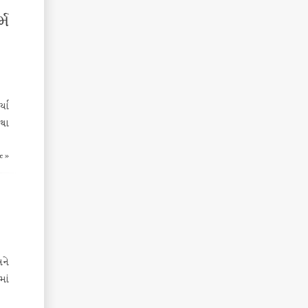
્મ
યા
થા
e »
અને
માં