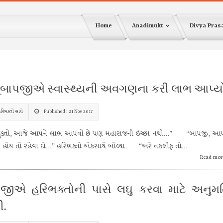
Home
Anadimukt
Divya Pra
ૂ.બાપજીએ સ્વાસ્થ્યની અવગણના કરી લાભ આપ્યો
રિભક્તો સાથે
Published : 21 Nov 2017
તો, આજે આપને લાભ આપવો છે પણ મહારાજની ઇચ્છા નથી...” “બાપજી, આપ
હોય તો રહેવા દો...” હરિભક્તો એકસાથે બોલ્યા. “અરે તકલીફ તો...
Read mor
જીએ હરિભક્તોની પાસે લઘુ કરવા માટે અનુમ
ી.