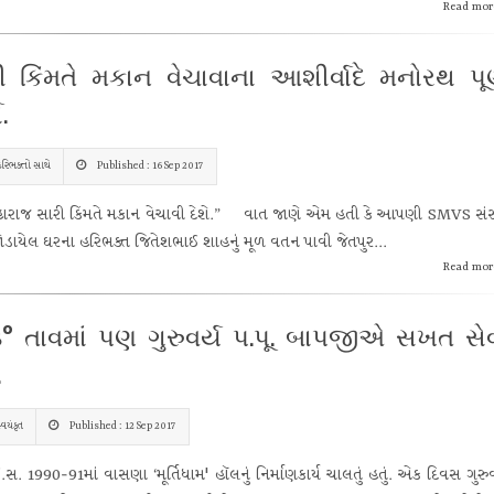
Read mor
ી કિંમતે મકાન વેચાવાના આશીર્વાદે મનોરથ પૂર
.
રિભક્તો સાથે
Published : 16 Sep 2017
ાજ સારી કિંમતે મકાન વેચાવી દેશે.” વાત જાણે એમ હતી કે આપણી SMVS સંસ્
ોડાયેલ ઘરના હરિભક્ત જિતેશભાઈ શાહનું મૂળ વતન પાવી જેતપુર...
Read mor
° તાવમાં પણ ગુરુવર્ય પ.પૂ. બાપજીએ સખત સે
.
્વયંકૃત
Published : 12 Sep 2017
990-91માં વાસણા ‘મૂર્તિધામ' હૉલનું નિર્માણકાર્ય ચાલતું હતું. એક દિવસ ગુરુવ