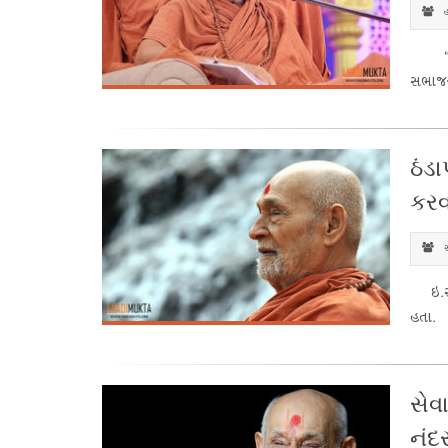
હ
“સૌને
સભાજન
ઠંડ
કરવ
સ
ઇ.સ 19
હતા. આ
સે
નંદ