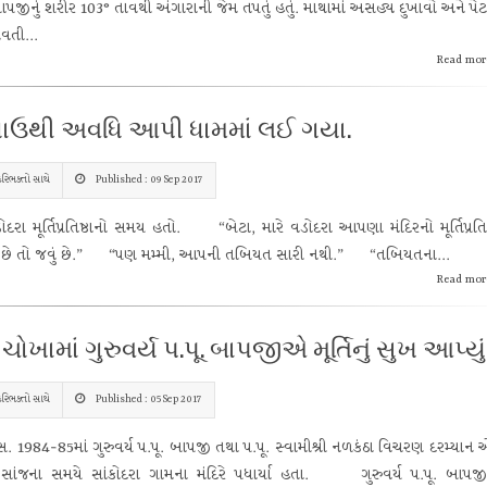
બાપજીનું શરીર 103° તાવથી અંગારાની જેમ તપતું હતું. માથામાં અસહ્ય દુખાવો અને પેટ
વતી...
Read mor
ઉથી અવધિ આપી ધામમાં લઈ ગયા.
રિભક્તો સાથે
Published : 09 Sep 2017
 મૂર્તિપ્રતિષ્ઠાનો સમય હતો. “બેટા, મારે વડોદરા આપણા મંદિરનો મૂર્તિપ્રતિષ
 છે તો જવું છે.” “પણ મમ્મી, આપની તબિયત સારી નથી.” “તબિયતના...
Read mor
ઠી ચોખામાં ગુરુવર્ય પ.પૂ. બાપજીએ મૂર્તિનું સુખ આપ્યું
રિભક્તો સાથે
Published : 05 Sep 2017
984-85માં ગુરુવર્ય પ.પૂ. બાપજી તથા પ.પૂ. સ્વામીશ્રી નળકંઠા વિચરણ દરમ્યાન
સાંજના સમયે સાંકોદરા ગામના મંદિરે પધાર્યા હતા. ગુરુવર્ય પ.પૂ. બાપજ