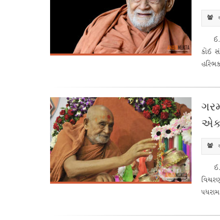
સ
ઈ.સ.1
કોઈ સં
હરિભક્
ગરમ
એકત
સ
ઈ.સ. 1
વિચરણ
પધરામણ